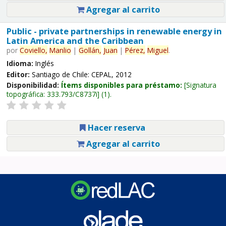
Agregar al carrito
Public - private partnerships in renewable energy in
Latin America and the Caribbean
por
Coviello,
Manlio
|
Gollán,
Juan
|
Pérez,
Miguel
.
Idioma:
Inglés
Editor:
Santiago de Chile: CEPAL, 2012
Disponibilidad:
Ítems disponibles para préstamo:
Signatura
topográfica:
333.793/C8737i
(1).
Hacer reserva
Agregar al carrito