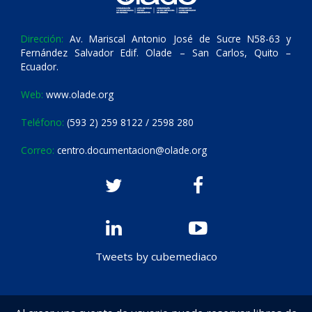
Dirección:
Av. Mariscal Antonio José de Sucre N58-63 y
Fernández Salvador Edif. Olade – San Carlos, Quito –
Ecuador.
Web:
www.olade.org
Teléfono:
(593 2) 259 8122 / 2598 280
Correo:
centro.documentacion@olade.org
Tweets by cubemediaco