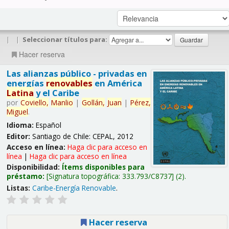
|
|
Seleccionar títulos para:
Hacer reserva
Las alianzas público - privadas en
energías
renovables
en América
Latina
y el Caribe
por
Coviello,
Manlio
|
Gollán,
Juan
|
Pérez,
Miguel
.
Idioma:
Español
Editor:
Santiago de Chile: CEPAL, 2012
Acceso en línea:
Haga clic para acceso en
línea
|
Haga clic para acceso en línea
Disponibilidad:
Ítems disponibles para
préstamo:
Signatura topográfica:
333.793/C8737
(2).
Listas:
Caribe-Energía Renovable
.
Hacer reserva