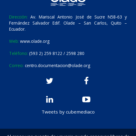
Dirección:
Av. Mariscal Antonio José de Sucre N58-63 y
Fernández Salvador Edif. Olade – San Carlos, Quito –
Ecuador.
Web:
www.olade.org
Teléfono:
(593 2) 259 8122 / 2598 280
Correo:
centro.documentacion@olade.org
Tweets by cubemediaco