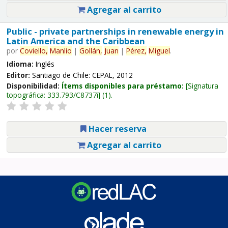
Agregar al carrito
Public - private partnerships in renewable energy in
Latin America and the Caribbean
por
Coviello,
Manlio
|
Gollán,
Juan
|
Pérez,
Miguel
.
Idioma:
Inglés
Editor:
Santiago de Chile: CEPAL, 2012
Disponibilidad:
Ítems disponibles para préstamo:
Signatura
topográfica:
333.793/C8737i
(1).
Hacer reserva
Agregar al carrito