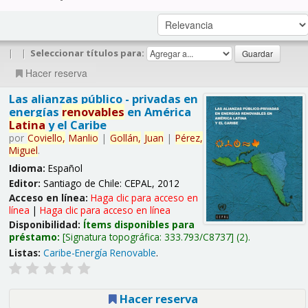
|
|
Seleccionar títulos para:
Hacer reserva
Las alianzas público - privadas en
energías
renovables
en América
Latina
y el Caribe
por
Coviello,
Manlio
|
Gollán,
Juan
|
Pérez,
Miguel
.
Idioma:
Español
Editor:
Santiago de Chile: CEPAL, 2012
Acceso en línea:
Haga clic para acceso en
línea
|
Haga clic para acceso en línea
Disponibilidad:
Ítems disponibles para
préstamo:
Signatura topográfica:
333.793/C8737
(2).
Listas:
Caribe-Energía Renovable
.
Hacer reserva