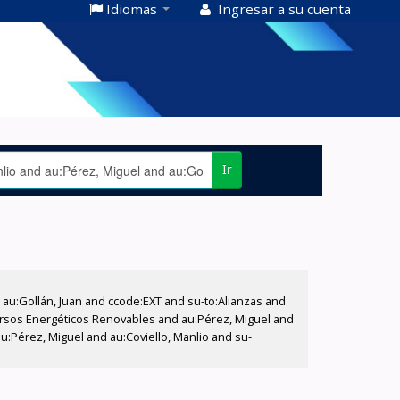
Idiomas
Ingresar a su cuenta
Ir
u:Gollán, Juan and ccode:EXT and su-to:Alianzas and
ecursos Energéticos Renovables and au:Pérez, Miguel and
u:Pérez, Miguel and au:Coviello, Manlio and su-