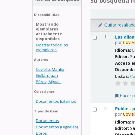
Su búsqueda re
Disponibilidad
Mostrando
Quitar resaltad
ejemplares
actualmente
1.
Las alia
disponibles
por
Coviel
Mostrar todos los
ejemplares
Idioma:
E
Editor:
Sa
Autores
Acceso e
Coviello, Manlio
Disponibi
Gollán, Juan
Listas:
Ca
Pérez, Miguel
Colecciones
Hacer r
Documentos Externos
2.
Public -
Tipos de ítem
por
Coviel
Documentos
Idioma:
I
Documentos (Digitales)
Editor:
Sa
Libros
Disponibi