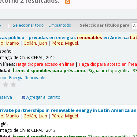
tornó 2 resultados.
|
Seleccionar todo
Limpiar todo
|
Seleccionar títulos para:
o
nzas público - privadas en energías
renovables
en América
La
lo,
Manlio
|
Gollán,
Juan
|
Pérez,
Miguel
.
spañol
ntiago de Chile: CEPAL, 2012
n línea:
Haga clic para acceso en línea
|
Haga clic para acceso en líne
lidad:
Ítems disponibles para préstamo:
Signatura topográfica:
3
ribe-Energía Renovable
.
eserva
Agregar al carrito
 private partnerships in renewable energy in Latin America a
lo,
Manlio
|
Gollán,
Juan
|
Pérez,
Miguel
.
nglés
ntiago de Chile: CEPAL, 2012
lidad:
Ítems disponibles para préstamo:
Signatura topográfica:
3