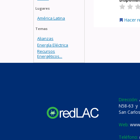
Lugares
América Latina
Hacer r
Temas
Alianzas
Energía Eléctrica
Recursos
Energéticos...
Dirección:
A
N58-63 y 
San Carlos
Web:
www.
Teléfono: