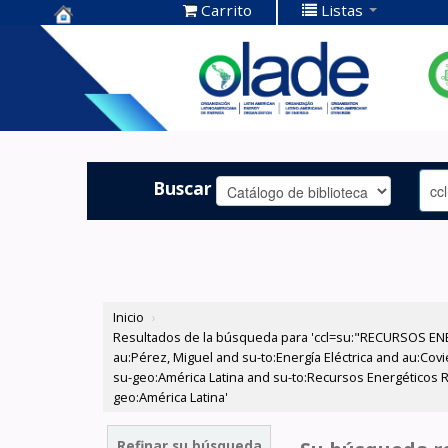
Carrito
Listas
Centro de
Documentación
OLADE -
Buscar
Inicio
›
Resultados de la búsqueda para 'ccl=su:"RECURSOS ENE
au:Pérez, Miguel and su-to:Energía Eléctrica and au:Cov
su-geo:América Latina and su-to:Recursos Energéticos Re
geo:América Latina'
Refinar su búsqueda