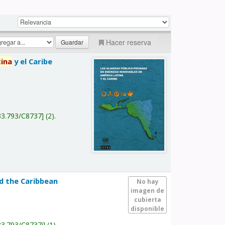
Hacer reserva
tina
y el Caribe
a
33.793/C8737
(2).
nd the Caribbean
No hay
imagen de
cubierta
disponible
33.793/C8737i
(1).