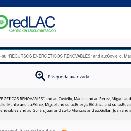
Búsqueda avanzada
RGETICOS RENOVABLES" and au:Coviello, Manlio and au:Pérez, Miguel and a
iello, Manlio and au:Pérez, Miguel and su-to:Energía Eléctrica and su-to:R
novables and au:Gollán, Juan and su-to:Alianzas and au:Gollán, Juan and a