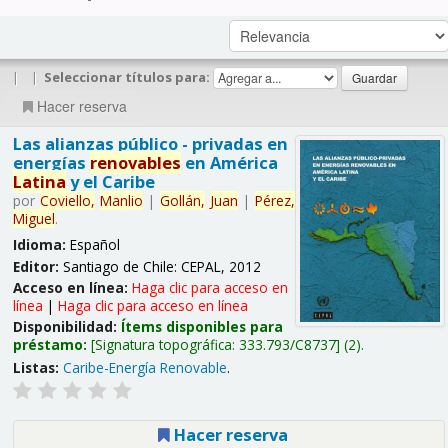
|
|
Seleccionar títulos para:
Hacer reserva
Las alianzas público - privadas en
energías
renovables
en América
Latina
y el Caribe
por
Coviello,
Manlio
|
Gollán,
Juan
|
Pérez,
Miguel
.
Idioma:
Español
Editor:
Santiago de Chile: CEPAL, 2012
Acceso en línea:
Haga clic para acceso en
línea
|
Haga clic para acceso en línea
Disponibilidad:
Ítems disponibles para
préstamo:
Signatura topográfica:
333.793/C8737
(2).
Listas:
Caribe-Energía Renovable
.
Hacer reserva