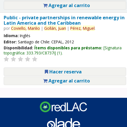
Agregar al carrito
Public - private partnerships in renewable energy in
Latin America and the Caribbean
por
Coviello,
Manlio
|
Gollán,
Juan
|
Pérez,
Miguel
.
Idioma:
Inglés
Editor:
Santiago de Chile: CEPAL, 2012
Disponibilidad:
Ítems disponibles para préstamo:
Signatura
topográfica:
333.793/C8737i
(1).
Hacer reserva
Agregar al carrito