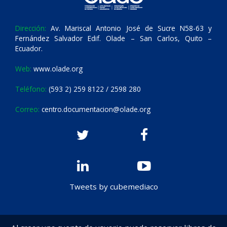
Dirección:
Av. Mariscal Antonio José de Sucre N58-63 y
Fernández Salvador Edif. Olade – San Carlos, Quito –
Ecuador.
Web:
www.olade.org
Teléfono:
(593 2) 259 8122 / 2598 280
Correo:
centro.documentacion@olade.org
Tweets by cubemediaco