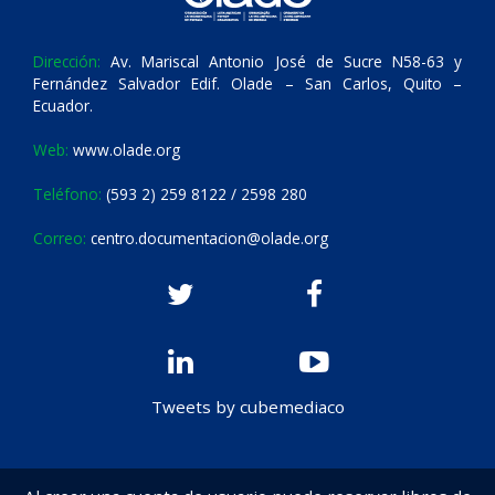
Dirección:
Av. Mariscal Antonio José de Sucre N58-63 y
Fernández Salvador Edif. Olade – San Carlos, Quito –
Ecuador.
Web:
www.olade.org
Teléfono:
(593 2) 259 8122 / 2598 280
Correo:
centro.documentacion@olade.org
Tweets by cubemediaco