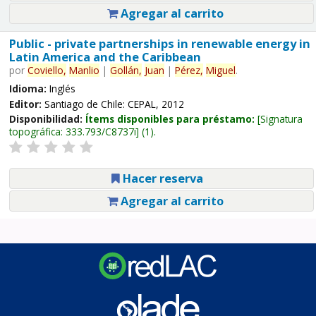
Agregar al carrito
Public - private partnerships in renewable energy in
Latin America and the Caribbean
por
Coviello,
Manlio
|
Gollán,
Juan
|
Pérez,
Miguel
.
Idioma:
Inglés
Editor:
Santiago de Chile: CEPAL, 2012
Disponibilidad:
Ítems disponibles para préstamo:
Signatura
topográfica:
333.793/C8737i
(1).
Hacer reserva
Agregar al carrito