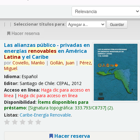
|
|
Seleccionar títulos para:
Hacer reserva
Las alianzas público - privadas en
energías
renovables
en América
Latina
y el Caribe
por
Coviello,
Manlio
|
Gollán,
Juan
|
Pérez,
Miguel
.
Idioma:
Español
Editor:
Santiago de Chile: CEPAL, 2012
Acceso en línea:
Haga clic para acceso en
línea
|
Haga clic para acceso en línea
Disponibilidad:
Ítems disponibles para
préstamo:
Signatura topográfica:
333.793/C8737
(2).
Listas:
Caribe-Energía Renovable
.
Hacer reserva