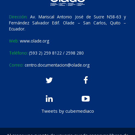
Dirección:
Av. Mariscal Antonio José de Sucre N58-63 y
Fernández Salvador Edif. Olade – San Carlos, Quito –
Ecuador.
Web:
www.olade.org
Teléfono:
(593 2) 259 8122 / 2598 280
Correo:
centro.documentacion@olade.org
Tweets by cubemediaco