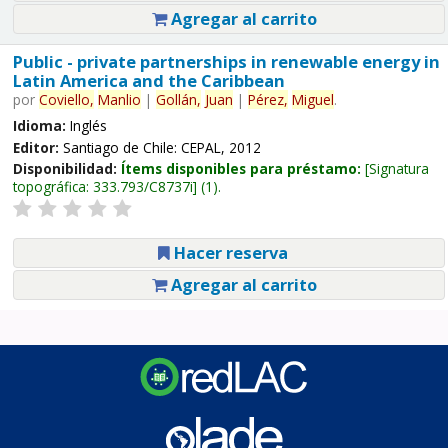
Agregar al carrito
Public - private partnerships in renewable energy in
Latin America and the Caribbean
por
Coviello,
Manlio
|
Gollán,
Juan
|
Pérez,
Miguel
.
Idioma:
Inglés
Editor:
Santiago de Chile: CEPAL, 2012
Disponibilidad:
Ítems disponibles para préstamo:
Signatura
topográfica:
333.793/C8737i
(1).
Hacer reserva
Agregar al carrito