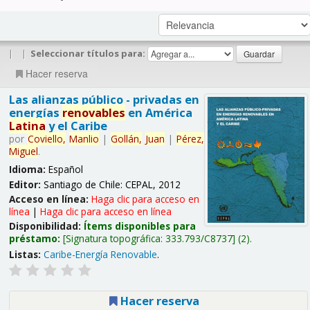
|
|
Seleccionar títulos para:
Hacer reserva
Las alianzas público - privadas en
energías
renovables
en América
Latina
y el Caribe
por
Coviello,
Manlio
|
Gollán,
Juan
|
Pérez,
Miguel
.
Idioma:
Español
Editor:
Santiago de Chile: CEPAL, 2012
Acceso en línea:
Haga clic para acceso en
línea
|
Haga clic para acceso en línea
Disponibilidad:
Ítems disponibles para
préstamo:
Signatura topográfica:
333.793/C8737
(2).
Listas:
Caribe-Energía Renovable
.
Hacer reserva