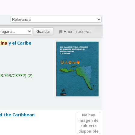
Hacer reserva
tina
y el Caribe
a
33.793/C8737
(2).
nd the Caribbean
No hay
imagen de
cubierta
disponible