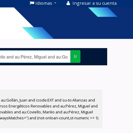
Idiomas
Ingresar a su cuenta
Ir
u:Gollán, Juan and ccode:EXT and su-to:Alianzas and
ecursos Energéticos Renovables and au:Pérez, Miguel and
vables and au:Coviello, Manlio and au:Pérez, Miguel
,AlwaysMatches='') and (not-onloan-count,st-numeric >= 1)