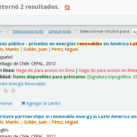
tornó 2 resultados.
|
Seleccionar todo
Limpiar todo
|
Seleccionar títulos para:
o
nzas público - privadas en energías
renovables
en América
La
lo,
Manlio
|
Gollán,
Juan
|
Pérez,
Miguel
.
spañol
ntiago de Chile: CEPAL, 2012
n línea:
Haga clic para acceso en línea
|
Haga clic para acceso en líne
lidad:
Ítems disponibles para préstamo:
Signatura topográfica:
3
ribe-Energía Renovable
.
eserva
Agregar al carrito
 private partnerships in renewable energy in Latin America a
lo,
Manlio
|
Gollán,
Juan
|
Pérez,
Miguel
.
nglés
ntiago de Chile: CEPAL, 2012