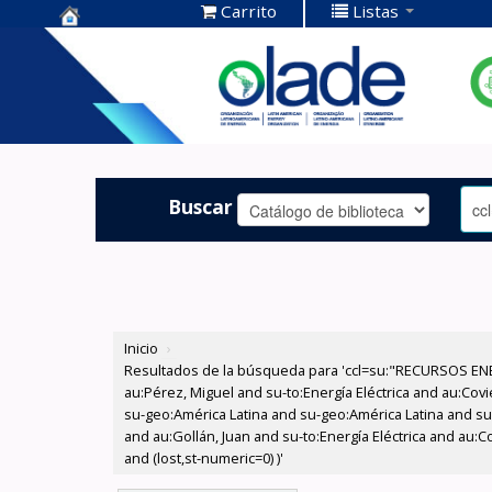
Carrito
Listas
Centro de
Documentación
OLADE -
Buscar
Inicio
›
Resultados de la búsqueda para 'ccl=su:"RECURSOS ENE
au:Pérez, Miguel and su-to:Energía Eléctrica and au:Cov
su-geo:América Latina and su-geo:América Latina and s
and au:Gollán, Juan and su-to:Energía Eléctrica and au:C
and (lost,st-numeric=0) )'