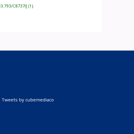
33.793/C8737i
(1).
Tweets by cubemediaco