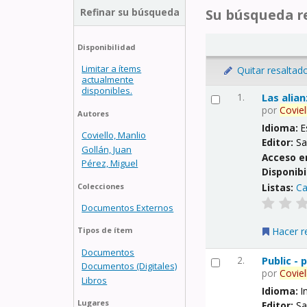
Refinar su búsqueda
Su búsqueda re
Disponibilidad
Limitar a ítems
Quitar resaltad
actualmente
disponibles.
1.
Las alia
por
Coviel
Autores
Idioma:
E
Coviello, Manlio
Editor:
Sa
Gollán, Juan
Acceso e
Pérez, Miguel
Disponibi
Listas:
Ca
Colecciones
Documentos Externos
Hacer r
Tipos de ítem
Documentos
2.
Public -
Documentos (Digitales)
por
Coviel
Libros
Idioma:
I
Lugares
Editor:
Sa