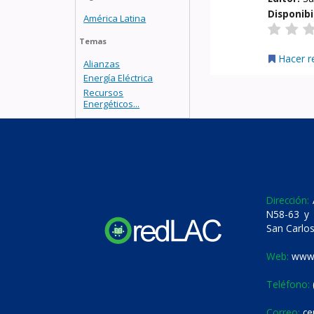
Disponibi
América Latina
Temas
Hacer r
Alianzas
Energía Eléctrica
Recursos
Energéticos...
Dirección:
A
N58-63 y 
San Carlos
Web:
www.
Teléfono:
Correo:
ce