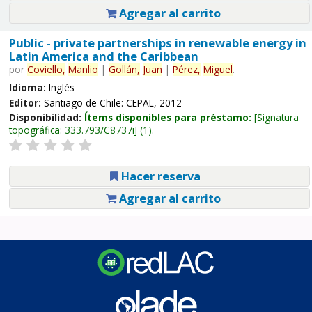
Agregar al carrito
Public - private partnerships in renewable energy in
Latin America and the Caribbean
por
Coviello,
Manlio
|
Gollán,
Juan
|
Pérez,
Miguel
.
Idioma:
Inglés
Editor:
Santiago de Chile: CEPAL, 2012
Disponibilidad:
Ítems disponibles para préstamo:
Signatura
topográfica:
333.793/C8737i
(1).
Hacer reserva
Agregar al carrito