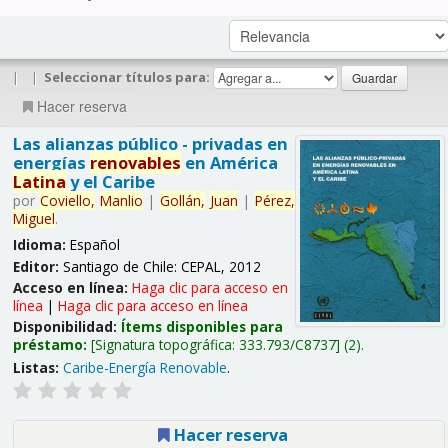
|
|
Seleccionar títulos para:
Hacer reserva
Las alianzas público - privadas en
energías
renovables
en América
Latina
y el Caribe
por
Coviello,
Manlio
|
Gollán,
Juan
|
Pérez,
Miguel
.
Idioma:
Español
Editor:
Santiago de Chile: CEPAL, 2012
Acceso en línea:
Haga clic para acceso en
línea
|
Haga clic para acceso en línea
Disponibilidad:
Ítems disponibles para
préstamo:
Signatura topográfica:
333.793/C8737
(2).
Listas:
Caribe-Energía Renovable
.
Hacer reserva