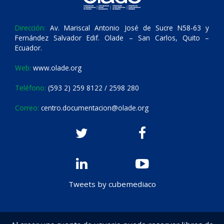
Dirección:
Av. Mariscal Antonio José de Sucre N58-63 y
Fernández Salvador Edif. Olade – San Carlos, Quito –
Ecuador.
Web:
www.olade.org
Teléfono:
(593 2) 259 8122 / 2598 280
Correo:
centro.documentacion@olade.org
Tweets by cubemediaco