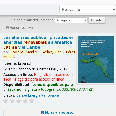
|
|
Seleccionar títulos para:
Hacer reserva
Las alianzas público - privadas en
energías
renovables
en América
Latina
y el Caribe
por
Coviello,
Manlio
|
Gollán,
Juan
|
Pérez,
Miguel
.
Idioma:
Español
Editor:
Santiago de Chile: CEPAL, 2012
Acceso en línea:
Haga clic para acceso en
línea
|
Haga clic para acceso en línea
Disponibilidad:
Ítems disponibles para
préstamo:
Signatura topográfica:
333.793/C8737
(2).
Listas:
Caribe-Energía Renovable
.
Hacer reserva