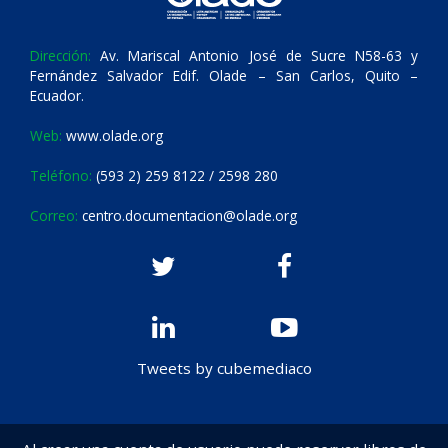
Dirección:
Av. Mariscal Antonio José de Sucre N58-63 y
Fernández Salvador Edif. Olade – San Carlos, Quito –
Ecuador.
Web:
www.olade.org
Teléfono:
(593 2) 259 8122 / 2598 280
Correo:
centro.documentacion@olade.org
Tweets by cubemediaco