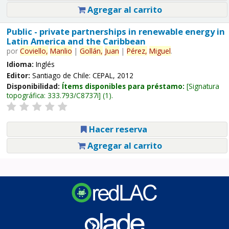
Agregar al carrito
Public - private partnerships in renewable energy in
Latin America and the Caribbean
por
Coviello,
Manlio
|
Gollán,
Juan
|
Pérez,
Miguel
.
Idioma:
Inglés
Editor:
Santiago de Chile: CEPAL, 2012
Disponibilidad:
Ítems disponibles para préstamo:
Signatura
topográfica:
333.793/C8737i
(1).
Hacer reserva
Agregar al carrito