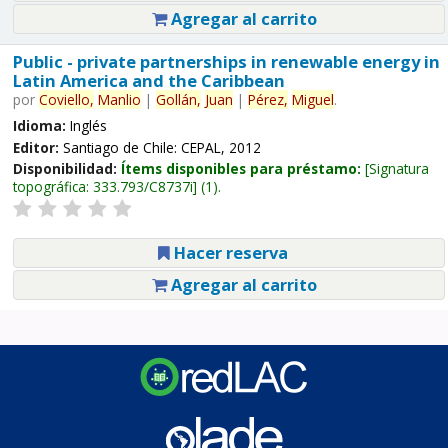
Agregar al carrito
Public - private partnerships in renewable energy in
Latin America and the Caribbean
por
Coviello,
Manlio
|
Gollán,
Juan
|
Pérez,
Miguel
.
Idioma:
Inglés
Editor:
Santiago de Chile: CEPAL, 2012
Disponibilidad:
Ítems disponibles para préstamo:
Signatura
topográfica:
333.793/C8737i
(1).
Hacer reserva
Agregar al carrito