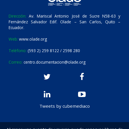
Dirección:
Av. Mariscal Antonio José de Sucre N58-63 y
Fernández Salvador Edif. Olade – San Carlos, Quito –
Ecuador.
Web:
www.olade.org
Teléfono:
(593 2) 259 8122 / 2598 280
Correo:
centro.documentacion@olade.org
Tweets by cubemediaco