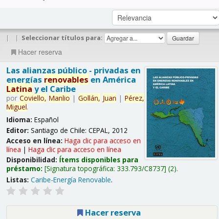
|
|
Seleccionar títulos para:
Hacer reserva
Las alianzas público - privadas en
energías
renovables
en América
Latina
y el Caribe
por
Coviello,
Manlio
|
Gollán,
Juan
|
Pérez,
Miguel
.
Idioma:
Español
Editor:
Santiago de Chile: CEPAL, 2012
Acceso en línea:
Haga clic para acceso en
línea
|
Haga clic para acceso en línea
Disponibilidad:
Ítems disponibles para
préstamo:
Signatura topográfica:
333.793/C8737
(2).
Listas:
Caribe-Energía Renovable
.
Hacer reserva