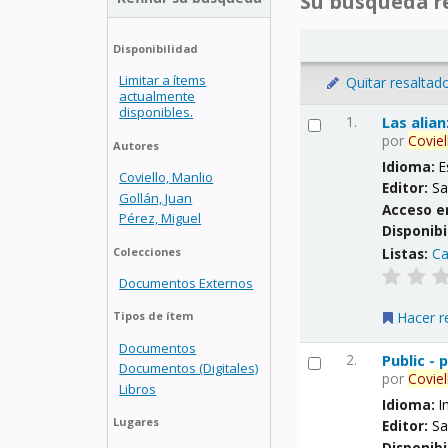
Su búsqueda re
Disponibilidad
Limitar a ítems
Quitar resaltad
actualmente
disponibles.
1.
Las alia
por
Coviel
Autores
Idioma:
E
Coviello, Manlio
Editor:
Sa
Gollán, Juan
Acceso e
Pérez, Miguel
Disponibi
Listas:
Ca
Colecciones
Documentos Externos
Hacer r
Tipos de ítem
Documentos
2.
Public -
Documentos (Digitales)
por
Coviel
Libros
Idioma:
I
Lugares
Editor:
Sa
Disponibi