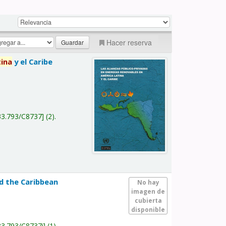
Hacer reserva
tina
y el Caribe
a
33.793/C8737
(2).
nd the Caribbean
No hay
imagen de
cubierta
disponible
33.793/C8737i
(1).