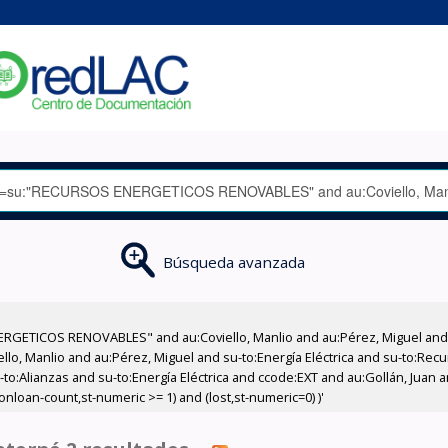
Búsqueda avanzada
RGETICOS RENOVABLES" and au:Coviello, Manlio and au:Pérez, Miguel and a
iello, Manlio and au:Pérez, Miguel and su-to:Energía Eléctrica and su-to:R
-to:Alianzas and su-to:Energía Eléctrica and ccode:EXT and au:Gollán, Juan
onloan-count,st-numeric >= 1) and (lost,st-numeric=0) )'