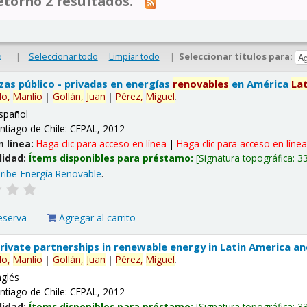
tornó 2 resultados.
|
Seleccionar todo
Limpiar todo
|
Seleccionar títulos para:
o
nzas público - privadas en energías
renovables
en América
La
lo,
Manlio
|
Gollán,
Juan
|
Pérez,
Miguel
.
spañol
ntiago de Chile: CEPAL, 2012
n línea:
Haga clic para acceso en línea
|
Haga clic para acceso en líne
lidad:
Ítems disponibles para préstamo:
Signatura topográfica:
3
ribe-Energía Renovable
.
eserva
Agregar al carrito
 private partnerships in renewable energy in Latin America a
lo,
Manlio
|
Gollán,
Juan
|
Pérez,
Miguel
.
nglés
ntiago de Chile: CEPAL, 2012
lidad:
Ítems disponibles para préstamo:
Signatura topográfica:
3