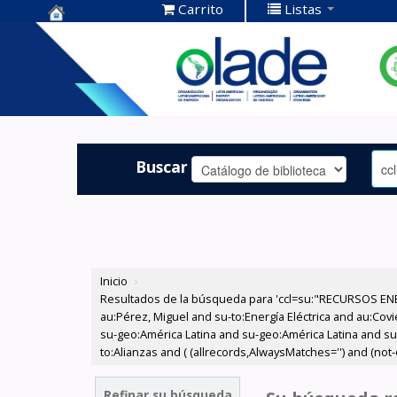
Carrito
Listas
Centro de
Documentación
OLADE -
Buscar
Inicio
›
Resultados de la búsqueda para 'ccl=su:"RECURSOS ENE
au:Pérez, Miguel and su-to:Energía Eléctrica and au:Cov
su-geo:América Latina and su-geo:América Latina and su
to:Alianzas and ( (allrecords,AlwaysMatches='') and (not-
Refinar su búsqueda