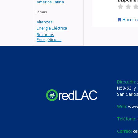
América Latina
Temas
Hacer r
Alianzas
Energía Eléctrica
Recursos
Energéticos...
Dirección:
A
N58-63 y 
San Carlos
Web:
www.
Teléfono:
Correo:
ce