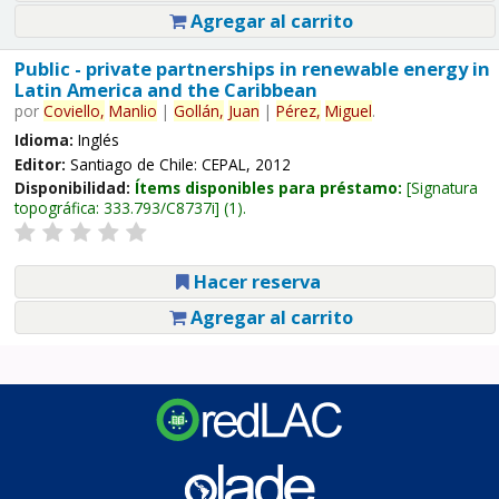
Agregar al carrito
Public - private partnerships in renewable energy in
Latin America and the Caribbean
por
Coviello,
Manlio
|
Gollán,
Juan
|
Pérez,
Miguel
.
Idioma:
Inglés
Editor:
Santiago de Chile: CEPAL, 2012
Disponibilidad:
Ítems disponibles para préstamo:
Signatura
topográfica:
333.793/C8737i
(1).
Hacer reserva
Agregar al carrito