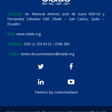
Dirección:
Av. Mariscal Antonio José de Sucre N58-63 y
Fernández Salvador Edif. Olade – San Carlos, Quito –
Ecuador.
Web:
www.olade.org
Teléfono:
(593 2) 259 8122 / 2598 280
Correo:
centro.documentacion@olade.org
Tweets by cubemediaco