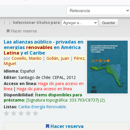
|
|
Seleccionar títulos para:
Hacer reserva
Las alianzas público - privadas en
energías
renovables
en América
Latina
y el Caribe
por
Coviello,
Manlio
|
Gollán,
Juan
|
Pérez,
Miguel
.
Idioma:
Español
Editor:
Santiago de Chile: CEPAL, 2012
Acceso en línea:
Haga clic para acceso en
línea
|
Haga clic para acceso en línea
Disponibilidad:
Ítems disponibles para
préstamo:
Signatura topográfica:
333.793/C8737
(2).
Listas:
Caribe-Energía Renovable
.
Hacer reserva