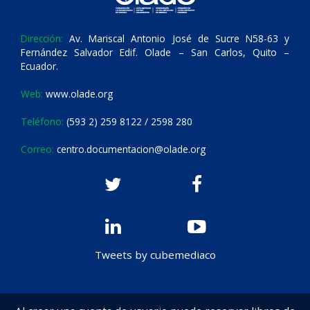
Dirección:
Av. Mariscal Antonio José de Sucre N58-63 y
Fernández Salvador Edif. Olade – San Carlos, Quito –
Ecuador.
Web:
www.olade.org
Teléfono:
(593 2) 259 8122 / 2598 280
Correo:
centro.documentacion@olade.org
Tweets by cubemediaco