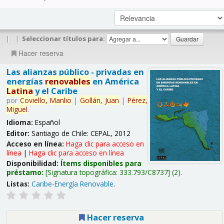
|
|
Seleccionar títulos para:
Hacer reserva
Las alianzas público - privadas en
energías
renovables
en América
Latina
y el Caribe
por
Coviello,
Manlio
|
Gollán,
Juan
|
Pérez,
Miguel
.
Idioma:
Español
Editor:
Santiago de Chile: CEPAL, 2012
Acceso en línea:
Haga clic para acceso en
línea
|
Haga clic para acceso en línea
Disponibilidad:
Ítems disponibles para
préstamo:
Signatura topográfica:
333.793/C8737
(2).
Listas:
Caribe-Energía Renovable
.
Hacer reserva