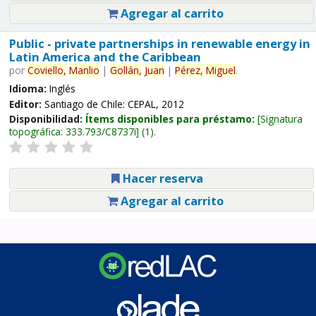
Agregar al carrito
Public - private partnerships in renewable energy in
Latin America and the Caribbean
por
Coviello,
Manlio
|
Gollán,
Juan
|
Pérez,
Miguel
.
Idioma:
Inglés
Editor:
Santiago de Chile: CEPAL, 2012
Disponibilidad:
Ítems disponibles para préstamo:
Signatura
topográfica:
333.793/C8737i
(1).
Hacer reserva
Agregar al carrito