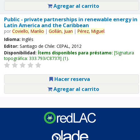
Agregar al carrito
Public - private partnerships in renewable energy in
Latin America and the Caribbean
por
Coviello,
Manlio
|
Gollán,
Juan
|
Pérez,
Miguel
.
Idioma:
Inglés
Editor:
Santiago de Chile: CEPAL, 2012
Disponibilidad:
Ítems disponibles para préstamo:
Signatura
topográfica:
333.793/C8737i
(1).
Hacer reserva
Agregar al carrito