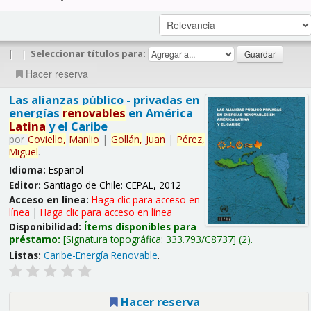
|
|
Seleccionar títulos para:
Hacer reserva
Las alianzas público - privadas en
energías
renovables
en América
Latina
y el Caribe
por
Coviello,
Manlio
|
Gollán,
Juan
|
Pérez,
Miguel
.
Idioma:
Español
Editor:
Santiago de Chile: CEPAL, 2012
Acceso en línea:
Haga clic para acceso en
línea
|
Haga clic para acceso en línea
Disponibilidad:
Ítems disponibles para
préstamo:
Signatura topográfica:
333.793/C8737
(2).
Listas:
Caribe-Energía Renovable
.
Hacer reserva