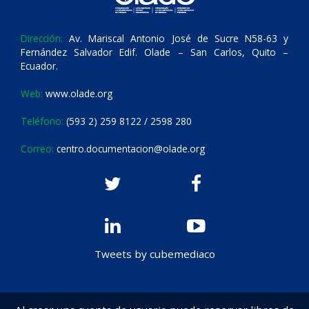
Dirección:
Av. Mariscal Antonio José de Sucre N58-63 y
Fernández Salvador Edif. Olade – San Carlos, Quito –
Ecuador.
Web:
www.olade.org
Teléfono:
(593 2) 259 8122 / 2598 280
Correo:
centro.documentacion@olade.org
Tweets by cubemediaco