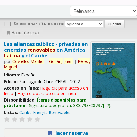
|
|
Seleccionar títulos para:
Hacer reserva
Las alianzas público - privadas en
energías
renovables
en América
Latina
y el Caribe
por
Coviello,
Manlio
|
Gollán,
Juan
|
Pérez,
Miguel
.
Idioma:
Español
Editor:
Santiago de Chile: CEPAL, 2012
Acceso en línea:
Haga clic para acceso en
línea
|
Haga clic para acceso en línea
Disponibilidad:
Ítems disponibles para
préstamo:
Signatura topográfica:
333.793/C8737
(2).
Listas:
Caribe-Energía Renovable
.
Hacer reserva