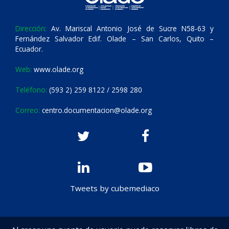
Dirección:
Av. Mariscal Antonio José de Sucre N58-63 y
Fernández Salvador Edif. Olade – San Carlos, Quito –
Ecuador.
Web:
www.olade.org
Teléfono:
(593 2) 259 8122 / 2598 280
Correo:
centro.documentacion@olade.org
Tweets by cubemediaco