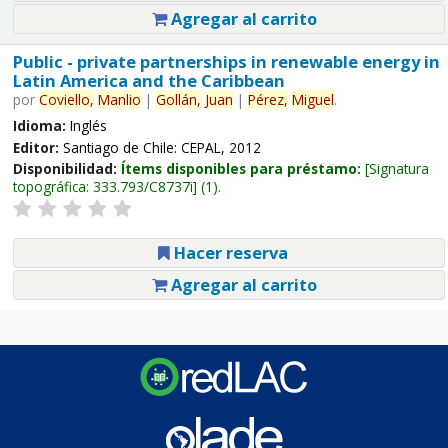
Agregar al carrito
Public - private partnerships in renewable energy in
Latin America and the Caribbean
por
Coviello,
Manlio
|
Gollán,
Juan
|
Pérez,
Miguel
.
Idioma:
Inglés
Editor:
Santiago de Chile: CEPAL, 2012
Disponibilidad:
Ítems disponibles para préstamo:
Signatura
topográfica:
333.793/C8737i
(1).
Hacer reserva
Agregar al carrito