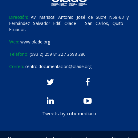
Dirección:
Av. Mariscal Antonio José de Sucre N58-63 y
Fernández Salvador Edif. Olade – San Carlos, Quito –
Ecuador.
Web:
www.olade.org
Teléfono:
(593 2) 259 8122 / 2598 280
Correo:
centro.documentacion@olade.org
Tweets by cubemediaco