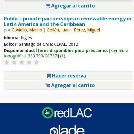
Agregar al carrito
Public - private partnerships in renewable energy in
Latin America and the Caribbean
por
Coviello,
Manlio
|
Gollán,
Juan
|
Pérez,
Miguel
.
Idioma:
Inglés
Editor:
Santiago de Chile: CEPAL, 2012
Disponibilidad:
Ítems disponibles para préstamo:
Signatura
topográfica:
333.793/C8737i
(1).
Hacer reserva
Agregar al carrito