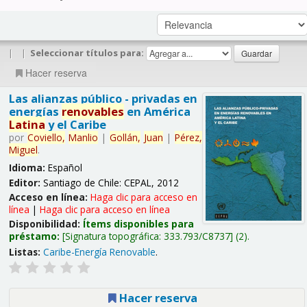
|
|
Seleccionar títulos para:
Hacer reserva
Las alianzas público - privadas en
energías
renovables
en América
Latina
y el Caribe
por
Coviello,
Manlio
|
Gollán,
Juan
|
Pérez,
Miguel
.
Idioma:
Español
Editor:
Santiago de Chile: CEPAL, 2012
Acceso en línea:
Haga clic para acceso en
línea
|
Haga clic para acceso en línea
Disponibilidad:
Ítems disponibles para
préstamo:
Signatura topográfica:
333.793/C8737
(2).
Listas:
Caribe-Energía Renovable
.
Hacer reserva