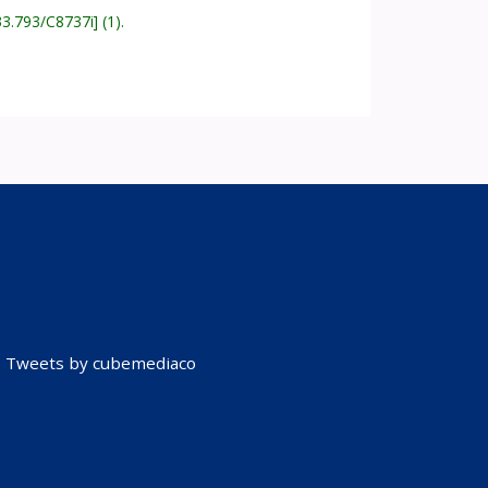
33.793/C8737i
(1).
Tweets by cubemediaco