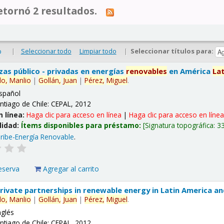
tornó 2 resultados.
|
Seleccionar todo
Limpiar todo
|
Seleccionar títulos para:
o
nzas público - privadas en energías
renovables
en América
La
lo,
Manlio
|
Gollán,
Juan
|
Pérez,
Miguel
.
spañol
ntiago de Chile: CEPAL, 2012
n línea:
Haga clic para acceso en línea
|
Haga clic para acceso en líne
lidad:
Ítems disponibles para préstamo:
Signatura topográfica:
3
ribe-Energía Renovable
.
eserva
Agregar al carrito
 private partnerships in renewable energy in Latin America a
lo,
Manlio
|
Gollán,
Juan
|
Pérez,
Miguel
.
nglés
ntiago de Chile: CEPAL, 2012