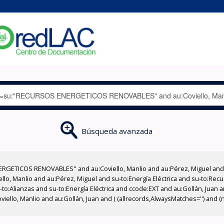
Búsqueda avanzada
RGETICOS RENOVABLES" and au:Coviello, Manlio and au:Pérez, Miguel and a
iello, Manlio and au:Pérez, Miguel and su-to:Energía Eléctrica and su-to:R
to:Alianzas and su-to:Energía Eléctrica and ccode:EXT and au:Gollán, Juan a
viello, Manlio and au:Gollán, Juan and ( (allrecords,AlwaysMatches='') and (n