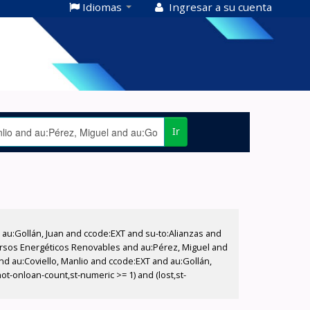
Idiomas
Ingresar a su cuenta
Ir
u:Gollán, Juan and ccode:EXT and su-to:Alianzas and
ecursos Energéticos Renovables and au:Pérez, Miguel and
nd au:Coviello, Manlio and ccode:EXT and au:Gollán,
ot-onloan-count,st-numeric >= 1) and (lost,st-