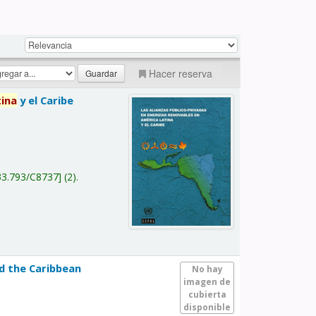
Hacer reserva
tina
y el Caribe
a
33.793/C8737
(2).
nd the Caribbean
No hay
imagen de
cubierta
disponible