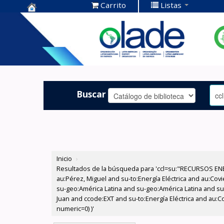
Carrito
Listas
Centro de
Documentación
OLADE -
Buscar
Inicio
›
Resultados de la búsqueda para 'ccl=su:"RECURSOS ENE
au:Pérez, Miguel and su-to:Energía Eléctrica and au:Cov
su-geo:América Latina and su-geo:América Latina and su-
Juan and ccode:EXT and su-to:Energía Eléctrica and au:Co
numeric=0) )'