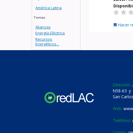
Disponibi
América Latina
Temas
Hacer r
Alianzas
Energía Eléctrica
Recursos
Energéticos...
Dirección:
A
N58-63 y 
San Carlos
Web:
www.
Teléfono:
Correo:
ce