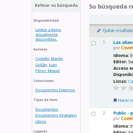
Refinar su búsqueda
Su búsqueda re
Disponibilidad
Limitar a ítems
Quitar resaltad
actualmente
disponibles.
1.
Las alia
por
Coviel
Autores
Idioma:
E
Coviello, Manlio
Editor:
Sa
Gollán, Juan
Acceso e
Pérez, Miguel
Disponibi
Listas:
Ca
Colecciones
Documentos Externos
Hacer r
Tipos de ítem
Documentos
2.
Public -
Documentos (Digitales)
por
Coviel
Libros
Idioma:
I
Lugares
Editor:
Sa