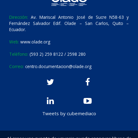
Dirección:
Av. Mariscal Antonio José de Sucre N58-63 y
Fernández Salvador Edif. Olade – San Carlos, Quito –
Ecuador.
Web:
www.olade.org
Teléfono:
(593 2) 259 8122 / 2598 280
Correo:
centro.documentacion@olade.org
Tweets by cubemediaco