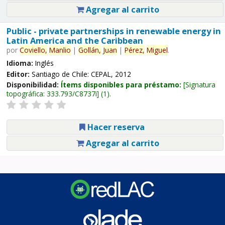
Agregar al carrito
Public - private partnerships in renewable energy in
Latin America and the Caribbean
por
Coviello,
Manlio
|
Gollán,
Juan
|
Pérez,
Miguel
.
Idioma:
Inglés
Editor:
Santiago de Chile: CEPAL, 2012
Disponibilidad:
Ítems disponibles para préstamo:
Signatura
topográfica:
333.793/C8737i
(1).
Hacer reserva
Agregar al carrito