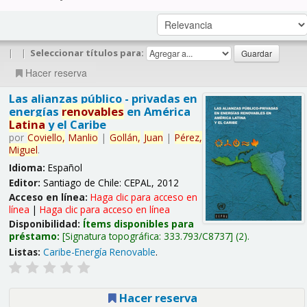
|
|
Seleccionar títulos para:
Hacer reserva
Las alianzas público - privadas en
energías
renovables
en América
Latina
y el Caribe
por
Coviello,
Manlio
|
Gollán,
Juan
|
Pérez,
Miguel
.
Idioma:
Español
Editor:
Santiago de Chile: CEPAL, 2012
Acceso en línea:
Haga clic para acceso en
línea
|
Haga clic para acceso en línea
Disponibilidad:
Ítems disponibles para
préstamo:
Signatura topográfica:
333.793/C8737
(2).
Listas:
Caribe-Energía Renovable
.
Hacer reserva