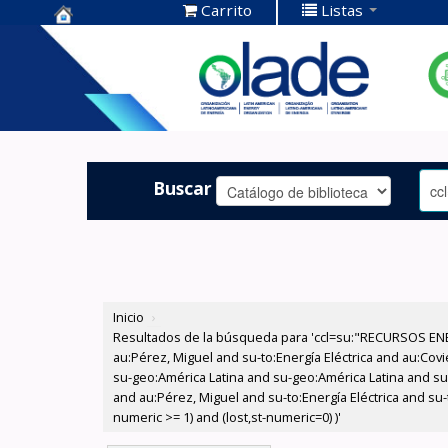
Carrito
Listas
Centro de
Documentación
OLADE -
Buscar
Inicio
›
Resultados de la búsqueda para 'ccl=su:"RECURSOS ENE
au:Pérez, Miguel and su-to:Energía Eléctrica and au:Cov
su-geo:América Latina and su-geo:América Latina and su
and au:Pérez, Miguel and su-to:Energía Eléctrica and su-
numeric >= 1) and (lost,st-numeric=0) )'