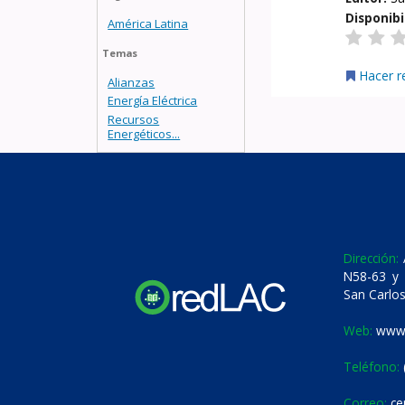
Disponibi
América Latina
Temas
Hacer r
Alianzas
Energía Eléctrica
Recursos
Energéticos...
Dirección:
A
N58-63 y 
San Carlos
Web:
www.
Teléfono:
Correo:
ce