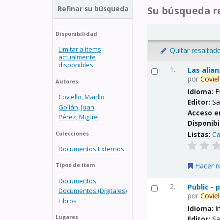
Refinar su búsqueda
Su búsqueda re
Disponibilidad
Limitar a ítems
Quitar resaltad
actualmente
disponibles.
1.
Las alia
por
Coviel
Autores
Idioma:
E
Coviello, Manlio
Editor:
Sa
Gollán, Juan
Acceso e
Pérez, Miguel
Disponibi
Listas:
Ca
Colecciones
Documentos Externos
Hacer r
Tipos de ítem
Documentos
2.
Public -
Documentos (Digitales)
por
Coviel
Libros
Idioma:
I
Lugares
Editor:
Sa