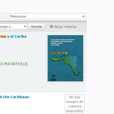
Hacer reserva
tina
y el Caribe
a
33.793/C8737
(2).
nd the Caribbean
No hay
imagen de
cubierta
disponible