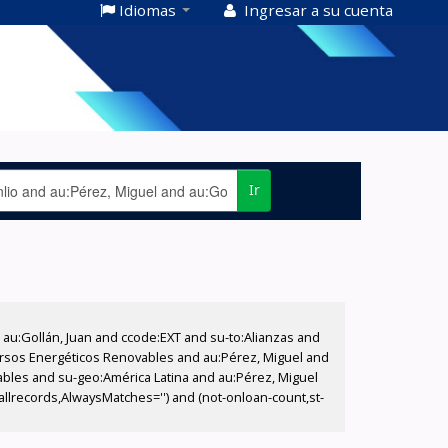
Idiomas
Ingresar a su cuenta
Ir
u:Gollán, Juan and ccode:EXT and su-to:Alianzas and
ecursos Energéticos Renovables and au:Pérez, Miguel and
ables and su-geo:América Latina and au:Pérez, Miguel
(allrecords,AlwaysMatches='') and (not-onloan-count,st-