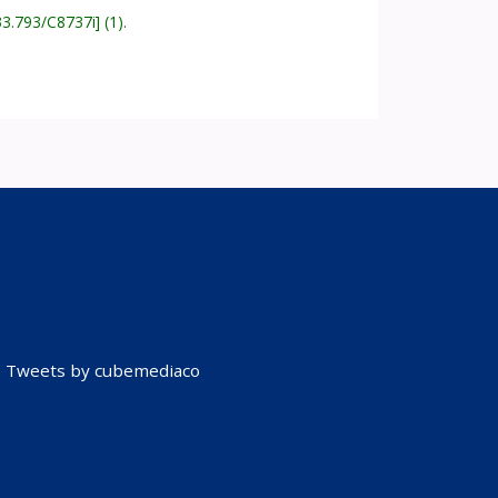
33.793/C8737i
(1).
Tweets by cubemediaco