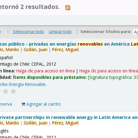
tornó 2 resultados.
|
Seleccionar todo
Limpiar todo
|
Seleccionar títulos para:
o
nzas público - privadas en energías
renovables
en América
La
lo,
Manlio
|
Gollán,
Juan
|
Pérez,
Miguel
.
spañol
ntiago de Chile: CEPAL, 2012
n línea:
Haga clic para acceso en línea
|
Haga clic para acceso en líne
lidad:
Ítems disponibles para préstamo:
Signatura topográfica:
3
ribe-Energía Renovable
.
eserva
Agregar al carrito
 private partnerships in renewable energy in Latin America a
lo,
Manlio
|
Gollán,
Juan
|
Pérez,
Miguel
.
nglés
ntiago de Chile: CEPAL, 2012