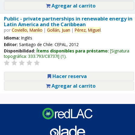
Agregar al carrito
Public - private partnerships in renewable energy in
Latin America and the Caribbean
por
Coviello,
Manlio
|
Gollán,
Juan
|
Pérez,
Miguel
.
Idioma:
Inglés
Editor:
Santiago de Chile: CEPAL, 2012
Disponibilidad:
Ítems disponibles para préstamo:
Signatura
topográfica:
333.793/C8737i
(1).
Hacer reserva
Agregar al carrito