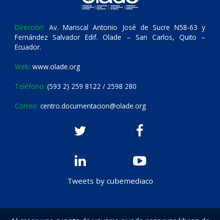
Dirección:
Av. Mariscal Antonio José de Sucre N58-63 y
Fernández Salvador Edif. Olade – San Carlos, Quito –
Ecuador.
Web:
www.olade.org
Teléfono:
(593 2) 259 8122 / 2598 280
Correo:
centro.documentacion@olade.org
Tweets by cubemediaco