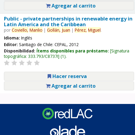
Agregar al carrito
Public - private partnerships in renewable energy in
Latin America and the Caribbean
por
Coviello,
Manlio
|
Gollán,
Juan
|
Pérez,
Miguel
.
Idioma:
Inglés
Editor:
Santiago de Chile: CEPAL, 2012
Disponibilidad:
Ítems disponibles para préstamo:
Signatura
topográfica:
333.793/C8737i
(1).
Hacer reserva
Agregar al carrito