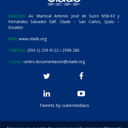
Dirección:
Av. Mariscal Antonio José de Sucre N58-63 y
Fernández Salvador Edif. Olade – San Carlos, Quito –
Ecuador.
Web:
www.olade.org
Teléfono:
(593 2) 259 8122 / 2598 280
Correo:
centro.documentacion@olade.org
Tweets by cubemediaco