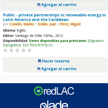
Agregar al carrito
Public - private partnerships in renewable energy in
Latin America and the Caribbean
por
Coviello,
Manlio
|
Gollán,
Juan
|
Pérez,
Miguel
.
Idioma:
Inglés
Editor:
Santiago de Chile: CEPAL, 2012
Disponibilidad:
Ítems disponibles para préstamo:
Signatura
topográfica:
333.793/C8737i
(1).
Hacer reserva
Agregar al carrito