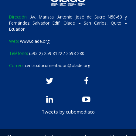
Dirección:
Av. Mariscal Antonio José de Sucre N58-63 y
Fernández Salvador Edif. Olade – San Carlos, Quito –
Ecuador.
Web:
www.olade.org
Teléfono:
(593 2) 259 8122 / 2598 280
Correo:
centro.documentacion@olade.org
Tweets by cubemediaco