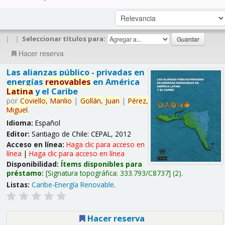
|
|
Seleccionar títulos para:
Hacer reserva
Las alianzas público - privadas en
energías
renovables
en América
Latina
y el Caribe
por
Coviello,
Manlio
|
Gollán,
Juan
|
Pérez,
Miguel
.
Idioma:
Español
Editor:
Santiago de Chile: CEPAL, 2012
Acceso en línea:
Haga clic para acceso en
línea
|
Haga clic para acceso en línea
Disponibilidad:
Ítems disponibles para
préstamo:
Signatura topográfica:
333.793/C8737
(2).
Listas:
Caribe-Energía Renovable
.
Hacer reserva