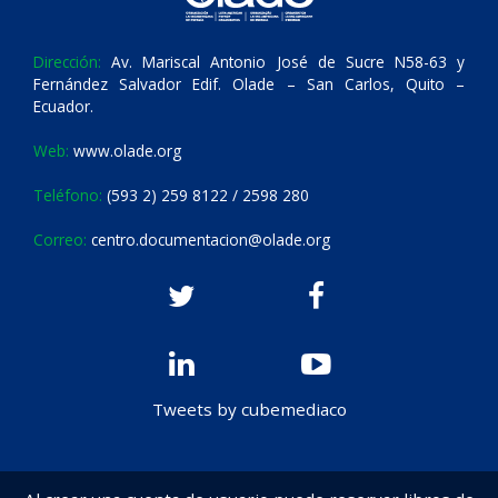
Dirección:
Av. Mariscal Antonio José de Sucre N58-63 y
Fernández Salvador Edif. Olade – San Carlos, Quito –
Ecuador.
Web:
www.olade.org
Teléfono:
(593 2) 259 8122 / 2598 280
Correo:
centro.documentacion@olade.org
Tweets by cubemediaco