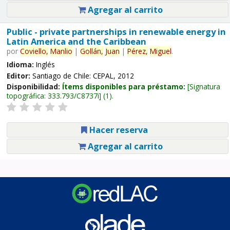
Agregar al carrito
Public - private partnerships in renewable energy in
Latin America and the Caribbean
por
Coviello,
Manlio
|
Gollán,
Juan
|
Pérez,
Miguel
.
Idioma:
Inglés
Editor:
Santiago de Chile: CEPAL, 2012
Disponibilidad:
Ítems disponibles para préstamo:
Signatura
topográfica:
333.793/C8737i
(1).
Hacer reserva
Agregar al carrito