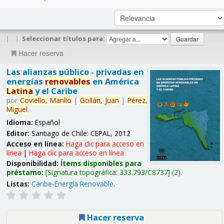
|
|
Seleccionar títulos para:
Hacer reserva
Las alianzas público - privadas en
energías
renovables
en América
Latina
y el Caribe
por
Coviello,
Manlio
|
Gollán,
Juan
|
Pérez,
Miguel
.
Idioma:
Español
Editor:
Santiago de Chile: CEPAL, 2012
Acceso en línea:
Haga clic para acceso en
línea
|
Haga clic para acceso en línea
Disponibilidad:
Ítems disponibles para
préstamo:
Signatura topográfica:
333.793/C8737
(2).
Listas:
Caribe-Energía Renovable
.
Hacer reserva