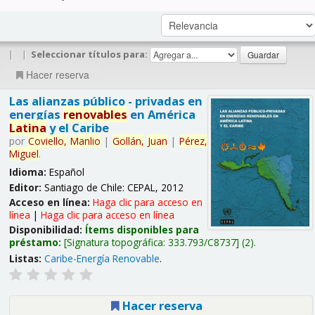
|
|
Seleccionar títulos para:
Hacer reserva
Las alianzas público - privadas en
energías
renovables
en América
Latina
y el Caribe
por
Coviello,
Manlio
|
Gollán,
Juan
|
Pérez,
Miguel
.
Idioma:
Español
Editor:
Santiago de Chile: CEPAL, 2012
Acceso en línea:
Haga clic para acceso en
línea
|
Haga clic para acceso en línea
Disponibilidad:
Ítems disponibles para
préstamo:
Signatura topográfica:
333.793/C8737
(2).
Listas:
Caribe-Energía Renovable
.
Hacer reserva