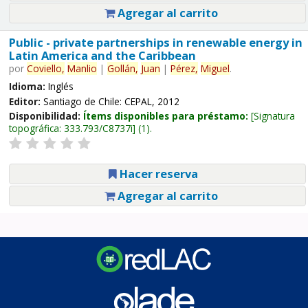
Agregar al carrito
Public - private partnerships in renewable energy in
Latin America and the Caribbean
por
Coviello,
Manlio
|
Gollán,
Juan
|
Pérez,
Miguel
.
Idioma:
Inglés
Editor:
Santiago de Chile: CEPAL, 2012
Disponibilidad:
Ítems disponibles para préstamo:
Signatura
topográfica:
333.793/C8737i
(1).
Hacer reserva
Agregar al carrito