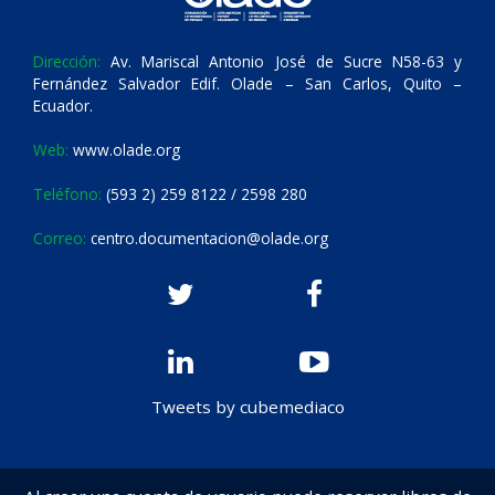
Dirección:
Av. Mariscal Antonio José de Sucre N58-63 y
Fernández Salvador Edif. Olade – San Carlos, Quito –
Ecuador.
Web:
www.olade.org
Teléfono:
(593 2) 259 8122 / 2598 280
Correo:
centro.documentacion@olade.org
Tweets by cubemediaco