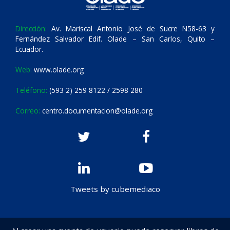
Dirección:
Av. Mariscal Antonio José de Sucre N58-63 y
Fernández Salvador Edif. Olade – San Carlos, Quito –
Ecuador.
Web:
www.olade.org
Teléfono:
(593 2) 259 8122 / 2598 280
Correo:
centro.documentacion@olade.org
Tweets by cubemediaco