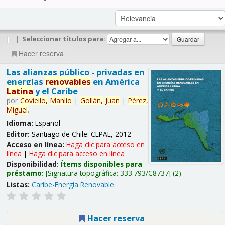
|
|
Seleccionar títulos para:
Hacer reserva
Las alianzas público - privadas en
energías
renovables
en América
Latina
y el Caribe
por
Coviello,
Manlio
|
Gollán,
Juan
|
Pérez,
Miguel
.
Idioma:
Español
Editor:
Santiago de Chile: CEPAL, 2012
Acceso en línea:
Haga clic para acceso en
línea
|
Haga clic para acceso en línea
Disponibilidad:
Ítems disponibles para
préstamo:
Signatura topográfica:
333.793/C8737
(2).
Listas:
Caribe-Energía Renovable
.
Hacer reserva