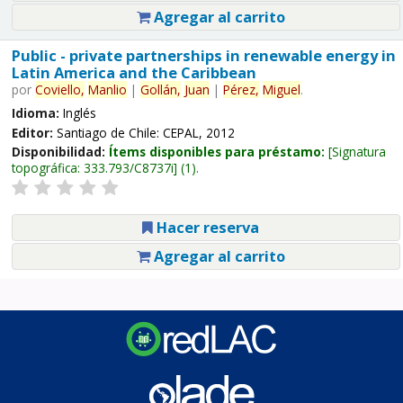
Agregar al carrito
Public - private partnerships in renewable energy in
Latin America and the Caribbean
por
Coviello,
Manlio
|
Gollán,
Juan
|
Pérez,
Miguel
.
Idioma:
Inglés
Editor:
Santiago de Chile: CEPAL, 2012
Disponibilidad:
Ítems disponibles para préstamo:
Signatura
topográfica:
333.793/C8737i
(1).
Hacer reserva
Agregar al carrito