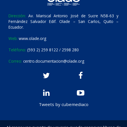
Dirección:
Av. Mariscal Antonio José de Sucre N58-63 y
Fernández Salvador Edif. Olade – San Carlos, Quito –
Ecuador.
Web:
www.olade.org
Teléfono:
(593 2) 259 8122 / 2598 280
Correo:
centro.documentacion@olade.org
Tweets by cubemediaco