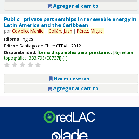
Agregar al carrito
Public - private partnerships in renewable energy in
Latin America and the Caribbean
por
Coviello,
Manlio
|
Gollán,
Juan
|
Pérez,
Miguel
.
Idioma:
Inglés
Editor:
Santiago de Chile: CEPAL, 2012
Disponibilidad:
Ítems disponibles para préstamo:
Signatura
topográfica:
333.793/C8737i
(1).
Hacer reserva
Agregar al carrito