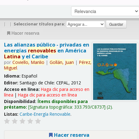
|
|
Seleccionar títulos para:
Hacer reserva
Las alianzas público - privadas en
energías
renovables
en América
Latina
y el Caribe
por
Coviello,
Manlio
|
Gollán,
Juan
|
Pérez,
Miguel
.
Idioma:
Español
Editor:
Santiago de Chile: CEPAL, 2012
Acceso en línea:
Haga clic para acceso en
línea
|
Haga clic para acceso en línea
Disponibilidad:
Ítems disponibles para
préstamo:
Signatura topográfica:
333.793/C8737
(2).
Listas:
Caribe-Energía Renovable
.
Hacer reserva