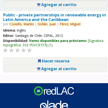
Agregar al carrito
Public - private partnerships in renewable energy in
Latin America and the Caribbean
por
Coviello,
Manlio
|
Gollán,
Juan
|
Pérez,
Miguel
.
Idioma:
Inglés
Editor:
Santiago de Chile: CEPAL, 2012
Disponibilidad:
Ítems disponibles para préstamo:
Signatura
topográfica:
333.793/C8737i
(1).
Hacer reserva
Agregar al carrito