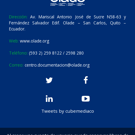
Dirección:
Av. Mariscal Antonio José de Sucre N58-63 y
Fernández Salvador Edif. Olade – San Carlos, Quito –
Ecuador.
Web:
www.olade.org
Teléfono:
(593 2) 259 8122 / 2598 280
Correo:
centro.documentacion@olade.org
Tweets by cubemediaco