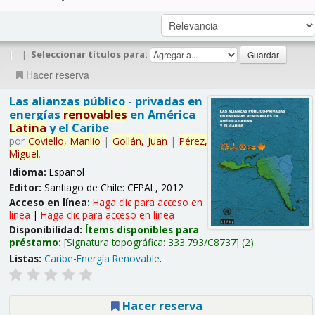
|
|
Seleccionar títulos para:
Hacer reserva
Las alianzas público - privadas en
energías
renovables
en América
Latina
y el Caribe
por
Coviello,
Manlio
|
Gollán,
Juan
|
Pérez,
Miguel
.
Idioma:
Español
Editor:
Santiago de Chile: CEPAL, 2012
Acceso en línea:
Haga clic para acceso en
línea
|
Haga clic para acceso en línea
Disponibilidad:
Ítems disponibles para
préstamo:
Signatura topográfica:
333.793/C8737
(2).
Listas:
Caribe-Energía Renovable
.
Hacer reserva