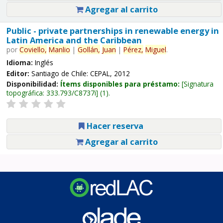
Agregar al carrito
Public - private partnerships in renewable energy in
Latin America and the Caribbean
por
Coviello,
Manlio
|
Gollán,
Juan
|
Pérez,
Miguel
.
Idioma:
Inglés
Editor:
Santiago de Chile: CEPAL, 2012
Disponibilidad:
Ítems disponibles para préstamo:
Signatura
topográfica:
333.793/C8737i
(1).
Hacer reserva
Agregar al carrito