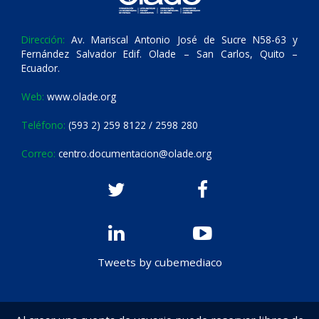
Dirección:
Av. Mariscal Antonio José de Sucre N58-63 y
Fernández Salvador Edif. Olade – San Carlos, Quito –
Ecuador.
Web:
www.olade.org
Teléfono:
(593 2) 259 8122 / 2598 280
Correo:
centro.documentacion@olade.org
Tweets by cubemediaco