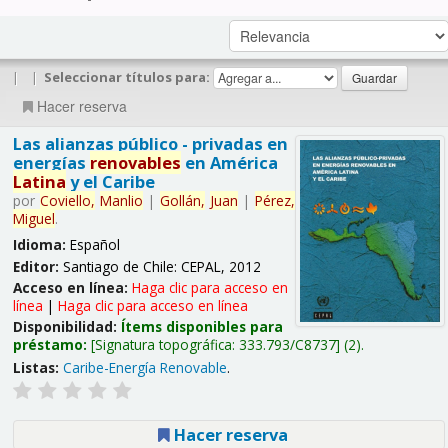
|
|
Seleccionar títulos para:
Hacer reserva
Las alianzas público - privadas en
energías
renovables
en América
Latina
y el Caribe
por
Coviello,
Manlio
|
Gollán,
Juan
|
Pérez,
Miguel
.
Idioma:
Español
Editor:
Santiago de Chile: CEPAL, 2012
Acceso en línea:
Haga clic para acceso en
línea
|
Haga clic para acceso en línea
Disponibilidad:
Ítems disponibles para
préstamo:
Signatura topográfica:
333.793/C8737
(2).
Listas:
Caribe-Energía Renovable
.
Hacer reserva