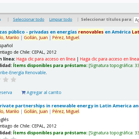
|
Seleccionar todo
Limpiar todo
|
Seleccionar títulos para:
o
nzas público - privadas en energías
renovables
en América
La
lo,
Manlio
|
Gollán,
Juan
|
Pérez,
Miguel
.
spañol
ntiago de Chile: CEPAL, 2012
n línea:
Haga clic para acceso en línea
|
Haga clic para acceso en líne
lidad:
Ítems disponibles para préstamo:
Signatura topográfica:
3
ribe-Energía Renovable
.
eserva
Agregar al carrito
 private partnerships in renewable energy in Latin America a
lo,
Manlio
|
Gollán,
Juan
|
Pérez,
Miguel
.
nglés
ntiago de Chile: CEPAL, 2012
lidad:
Ítems disponibles para préstamo:
Signatura topográfica:
3