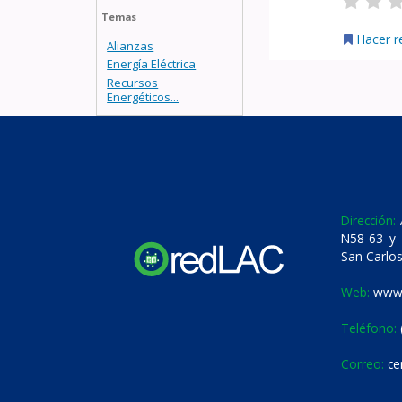
Temas
Hacer r
Alianzas
Energía Eléctrica
Recursos
Energéticos...
Dirección:
A
N58-63 y 
San Carlos
Web:
www.
Teléfono:
Correo:
ce