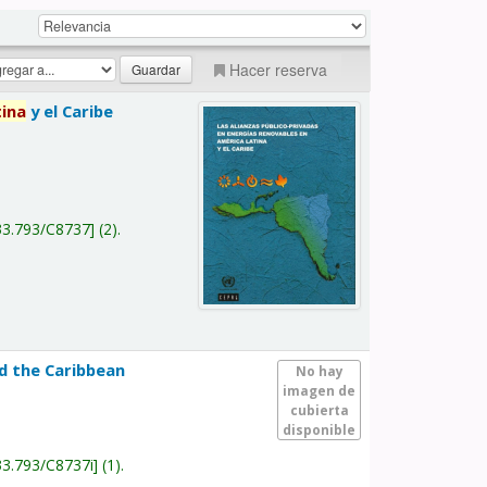
Hacer reserva
tina
y el Caribe
a
33.793/C8737
(2).
nd the Caribbean
No hay
imagen de
cubierta
disponible
33.793/C8737i
(1).