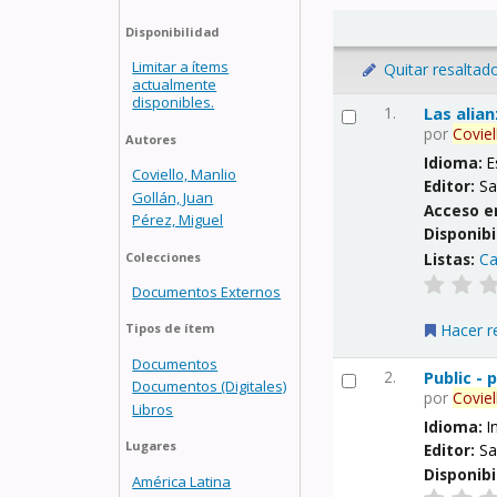
Disponibilidad
Limitar a ítems
Quitar resaltad
actualmente
disponibles.
1.
Las alia
por
Coviel
Autores
Idioma:
E
Coviello, Manlio
Editor:
Sa
Gollán, Juan
Acceso e
Pérez, Miguel
Disponibi
Listas:
Ca
Colecciones
Documentos Externos
Hacer r
Tipos de ítem
Documentos
2.
Public -
Documentos (Digitales)
por
Coviel
Libros
Idioma:
I
Lugares
Editor:
Sa
Disponibi
América Latina