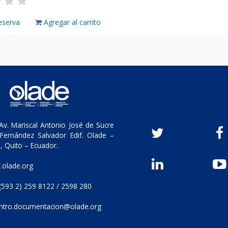
eserva
Agregar al carrito
v. Mariscal Antonio José de Sucre
Fernández Salvador Edif. Olade –
, Quito – Ecuador.
olade.org
(593 2) 259 8122 / 2598 280
ntro.documentacion@olade.org