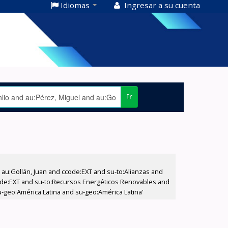
Idiomas
Ingresar a su cuenta
Ir
u:Gollán, Juan and ccode:EXT and su-to:Alianzas and
ccode:EXT and su-to:Recursos Energéticos Renovables and
-geo:América Latina and su-geo:América Latina'