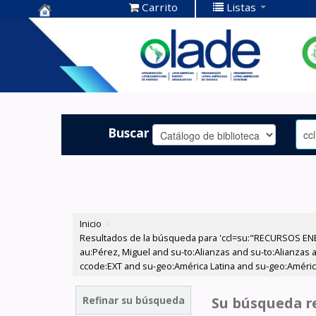
Carrito
Listas
Centro de
Documentación
OLADE -
Buscar
Inicio
›
Resultados de la búsqueda para 'ccl=su:"RECURSOS ENE
au:Pérez, Miguel and su-to:Alianzas and su-to:Alianzas
ccode:EXT and su-geo:América Latina and su-geo:América
Refinar su búsqueda
Su búsqueda re