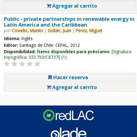
Agregar al carrito
Public - private partnerships in renewable energy in
Latin America and the Caribbean
por
Coviello,
Manlio
|
Gollán,
Juan
|
Pérez,
Miguel
.
Idioma:
Inglés
Editor:
Santiago de Chile: CEPAL, 2012
Disponibilidad:
Ítems disponibles para préstamo:
Signatura
topográfica:
333.793/C8737i
(1).
Hacer reserva
Agregar al carrito