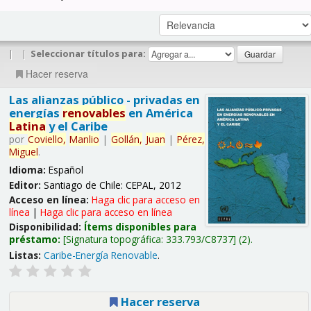
|
|
Seleccionar títulos para:
Hacer reserva
Las alianzas público - privadas en
energías
renovables
en América
Latina
y el Caribe
por
Coviello,
Manlio
|
Gollán,
Juan
|
Pérez,
Miguel
.
Idioma:
Español
Editor:
Santiago de Chile: CEPAL, 2012
Acceso en línea:
Haga clic para acceso en
línea
|
Haga clic para acceso en línea
Disponibilidad:
Ítems disponibles para
préstamo:
Signatura topográfica:
333.793/C8737
(2).
Listas:
Caribe-Energía Renovable
.
Hacer reserva