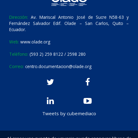
Dirección:
Av. Mariscal Antonio José de Sucre N58-63 y
Fernández Salvador Edif. Olade – San Carlos, Quito –
Ecuador.
Web:
www.olade.org
Teléfono:
(593 2) 259 8122 / 2598 280
Correo:
centro.documentacion@olade.org
Tweets by cubemediaco