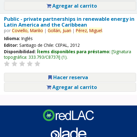
Agregar al carrito
Public - private partnerships in renewable energy in
Latin America and the Caribbean
por
Coviello,
Manlio
|
Gollán,
Juan
|
Pérez,
Miguel
.
Idioma:
Inglés
Editor:
Santiago de Chile: CEPAL, 2012
Disponibilidad:
Ítems disponibles para préstamo:
Signatura
topográfica:
333.793/C8737i
(1).
Hacer reserva
Agregar al carrito