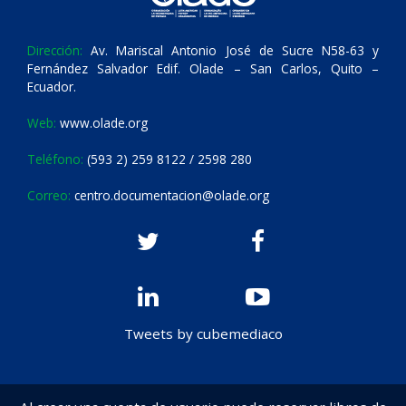
Dirección:
Av. Mariscal Antonio José de Sucre N58-63 y
Fernández Salvador Edif. Olade – San Carlos, Quito –
Ecuador.
Web:
www.olade.org
Teléfono:
(593 2) 259 8122 / 2598 280
Correo:
centro.documentacion@olade.org
Tweets by cubemediaco