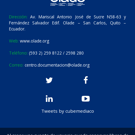
Dirección:
Av. Mariscal Antonio José de Sucre N58-63 y
Fernández Salvador Edif. Olade – San Carlos, Quito –
Ecuador.
Web:
www.olade.org
Teléfono:
(593 2) 259 8122 / 2598 280
Correo:
centro.documentacion@olade.org
Tweets by cubemediaco