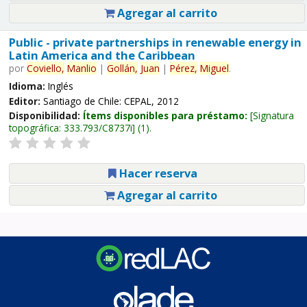
Agregar al carrito
Public - private partnerships in renewable energy in
Latin America and the Caribbean
por
Coviello,
Manlio
|
Gollán,
Juan
|
Pérez,
Miguel
.
Idioma:
Inglés
Editor:
Santiago de Chile: CEPAL, 2012
Disponibilidad:
Ítems disponibles para préstamo:
Signatura
topográfica:
333.793/C8737i
(1).
Hacer reserva
Agregar al carrito