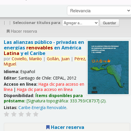
|
|
Seleccionar títulos para:
Hacer reserva
Las alianzas público - privadas en
energías
renovables
en América
Latina
y el Caribe
por
Coviello,
Manlio
|
Gollán,
Juan
|
Pérez,
Miguel
.
Idioma:
Español
Editor:
Santiago de Chile: CEPAL, 2012
Acceso en línea:
Haga clic para acceso en
línea
|
Haga clic para acceso en línea
Disponibilidad:
Ítems disponibles para
préstamo:
Signatura topográfica:
333.793/C8737
(2).
Listas:
Caribe-Energía Renovable
.
Hacer reserva