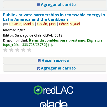
Agregar al carrito
Public - private partnerships in renewable energy in
Latin America and the Caribbean
por
Coviello,
Manlio
|
Gollán,
Juan
|
Pérez,
Miguel
.
Idioma:
Inglés
Editor:
Santiago de Chile: CEPAL, 2012
Disponibilidad:
Ítems disponibles para préstamo:
Signatura
topográfica:
333.793/C8737i
(1).
Hacer reserva
Agregar al carrito