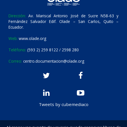
Dirección:
Av. Mariscal Antonio José de Sucre N58-63 y
Fernández Salvador Edif. Olade – San Carlos, Quito –
Ecuador.
Web:
www.olade.org
Teléfono:
(593 2) 259 8122 / 2598 280
Correo:
centro.documentacion@olade.org
Tweets by cubemediaco