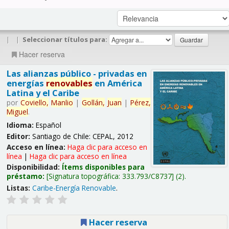
|
|
Seleccionar títulos para:
Hacer reserva
Las alianzas público - privadas en
energías
renovables
en América
Latina y el Caribe
por
Coviello,
Manlio
|
Gollán,
Juan
|
Pérez,
Miguel
.
Idioma:
Español
Editor:
Santiago de Chile: CEPAL, 2012
Acceso en línea:
Haga clic para acceso en
línea
|
Haga clic para acceso en línea
Disponibilidad:
Ítems disponibles para
préstamo:
Signatura topográfica:
333.793/C8737
(2).
Listas:
Caribe-Energía Renovable
.
Hacer reserva