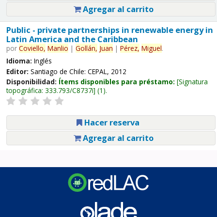
Agregar al carrito
Public - private partnerships in renewable energy in
Latin America and the Caribbean
por
Coviello,
Manlio
|
Gollán,
Juan
|
Pérez,
Miguel
.
Idioma:
Inglés
Editor:
Santiago de Chile: CEPAL, 2012
Disponibilidad:
Ítems disponibles para préstamo:
Signatura
topográfica:
333.793/C8737i
(1).
Hacer reserva
Agregar al carrito