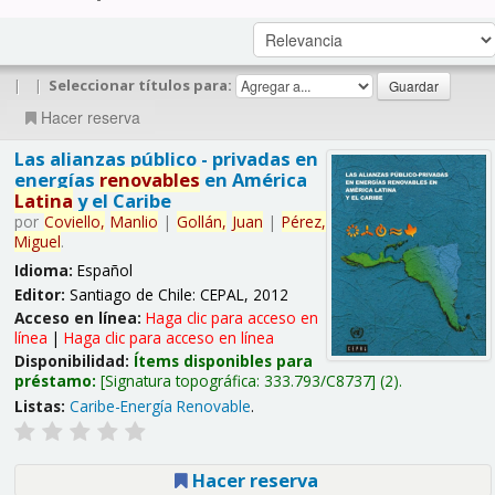
|
|
Seleccionar títulos para:
Hacer reserva
Las alianzas público - privadas en
energías
renovables
en América
Latina
y el Caribe
por
Coviello,
Manlio
|
Gollán,
Juan
|
Pérez,
Miguel
.
Idioma:
Español
Editor:
Santiago de Chile: CEPAL, 2012
Acceso en línea:
Haga clic para acceso en
línea
|
Haga clic para acceso en línea
Disponibilidad:
Ítems disponibles para
préstamo:
Signatura topográfica:
333.793/C8737
(2).
Listas:
Caribe-Energía Renovable
.
Hacer reserva