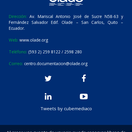
Dirección:
Av. Mariscal Antonio José de Sucre N58-63 y
Fernández Salvador Edif. Olade – San Carlos, Quito –
Ecuador.
Web:
www.olade.org
Teléfono:
(593 2) 259 8122 / 2598 280
Correo:
centro.documentacion@olade.org
Tweets by cubemediaco