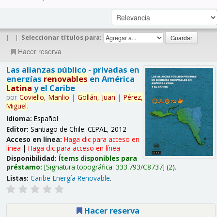
|
|
Seleccionar títulos para:
Hacer reserva
Las alianzas público - privadas en
energías
renovables
en América
Latina
y el Caribe
por
Coviello,
Manlio
|
Gollán,
Juan
|
Pérez,
Miguel
.
Idioma:
Español
Editor:
Santiago de Chile: CEPAL, 2012
Acceso en línea:
Haga clic para acceso en
línea
|
Haga clic para acceso en línea
Disponibilidad:
Ítems disponibles para
préstamo:
Signatura topográfica:
333.793/C8737
(2).
Listas:
Caribe-Energía Renovable
.
Hacer reserva