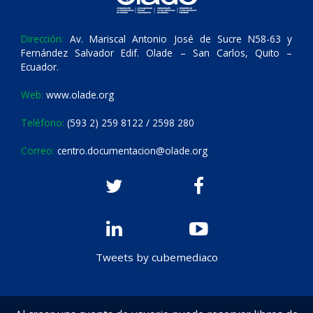
Dirección:
Av. Mariscal Antonio José de Sucre N58-63 y
Fernández Salvador Edif. Olade – San Carlos, Quito –
Ecuador.
Web:
www.olade.org
Teléfono:
(593 2) 259 8122 / 2598 280
Correo:
centro.documentacion@olade.org
Tweets by cubemediaco