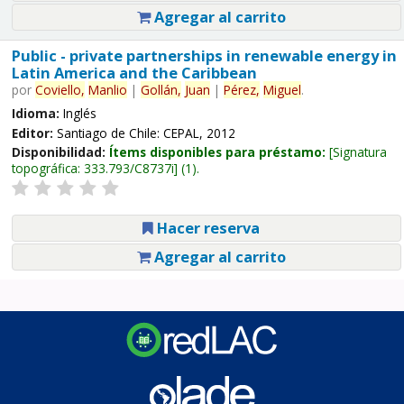
Agregar al carrito
Public - private partnerships in renewable energy in
Latin America and the Caribbean
por
Coviello,
Manlio
|
Gollán,
Juan
|
Pérez,
Miguel
.
Idioma:
Inglés
Editor:
Santiago de Chile: CEPAL, 2012
Disponibilidad:
Ítems disponibles para préstamo:
Signatura
topográfica:
333.793/C8737i
(1).
Hacer reserva
Agregar al carrito