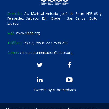
Dirección:
Av. Mariscal Antonio José de Sucre N58-63 y
Fernández Salvador Edif. Olade – San Carlos, Quito –
Ecuador.
Web:
www.olade.org
Teléfono:
(593 2) 259 8122 / 2598 280
Correo:
centro.documentacion@olade.org
Tweets by cubemediaco