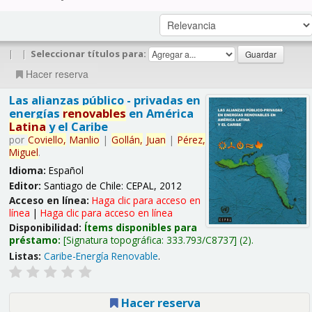
|
|
Seleccionar títulos para:
Hacer reserva
Las alianzas público - privadas en
energías
renovables
en América
Latina
y el Caribe
por
Coviello,
Manlio
|
Gollán,
Juan
|
Pérez,
Miguel
.
Idioma:
Español
Editor:
Santiago de Chile: CEPAL, 2012
Acceso en línea:
Haga clic para acceso en
línea
|
Haga clic para acceso en línea
Disponibilidad:
Ítems disponibles para
préstamo:
Signatura topográfica:
333.793/C8737
(2).
Listas:
Caribe-Energía Renovable
.
Hacer reserva