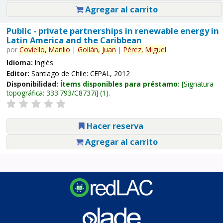
Agregar al carrito
Public - private partnerships in renewable energy in
Latin America and the Caribbean
por
Coviello,
Manlio
|
Gollán,
Juan
|
Pérez,
Miguel
.
Idioma:
Inglés
Editor:
Santiago de Chile: CEPAL, 2012
Disponibilidad:
Ítems disponibles para préstamo:
Signatura
topográfica:
333.793/C8737i
(1).
Hacer reserva
Agregar al carrito