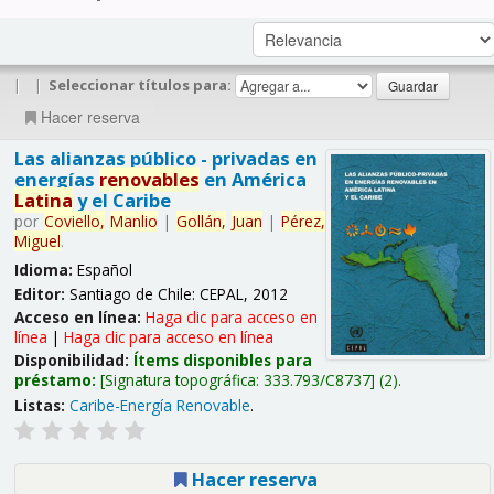
|
|
Seleccionar títulos para:
Hacer reserva
Las alianzas público - privadas en
energías
renovables
en América
Latina
y el Caribe
por
Coviello,
Manlio
|
Gollán,
Juan
|
Pérez,
Miguel
.
Idioma:
Español
Editor:
Santiago de Chile: CEPAL, 2012
Acceso en línea:
Haga clic para acceso en
línea
|
Haga clic para acceso en línea
Disponibilidad:
Ítems disponibles para
préstamo:
Signatura topográfica:
333.793/C8737
(2).
Listas:
Caribe-Energía Renovable
.
Hacer reserva