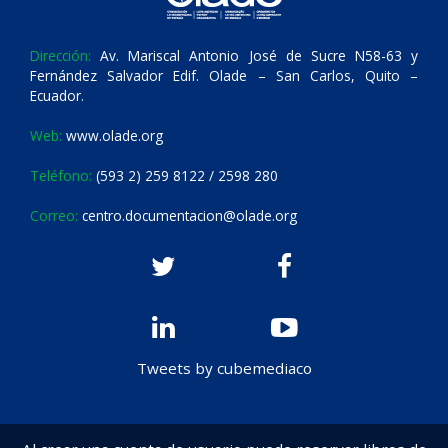
Dirección:
Av. Mariscal Antonio José de Sucre N58-63 y
Fernández Salvador Edif. Olade – San Carlos, Quito –
Ecuador.
Web:
www.olade.org
Teléfono:
(593 2) 259 8122 / 2598 280
Correo:
centro.documentacion@olade.org
Tweets by cubemediaco