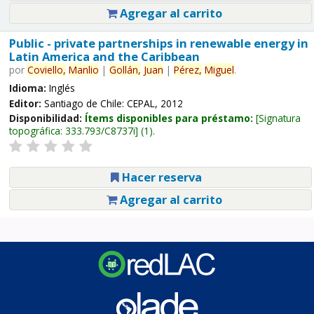
Agregar al carrito
Public - private partnerships in renewable energy in
Latin America and the Caribbean
por
Coviello,
Manlio
|
Gollán,
Juan
|
Pérez,
Miguel
.
Idioma:
Inglés
Editor:
Santiago de Chile: CEPAL, 2012
Disponibilidad:
Ítems disponibles para préstamo:
Signatura
topográfica:
333.793/C8737i
(1).
Hacer reserva
Agregar al carrito