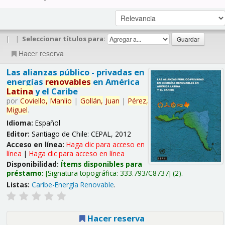
|
|
Seleccionar títulos para:
Hacer reserva
Las alianzas público - privadas en
energías
renovables
en América
Latina
y el Caribe
por
Coviello,
Manlio
|
Gollán,
Juan
|
Pérez,
Miguel
.
Idioma:
Español
Editor:
Santiago de Chile: CEPAL, 2012
Acceso en línea:
Haga clic para acceso en
línea
|
Haga clic para acceso en línea
Disponibilidad:
Ítems disponibles para
préstamo:
Signatura topográfica:
333.793/C8737
(2).
Listas:
Caribe-Energía Renovable
.
Hacer reserva