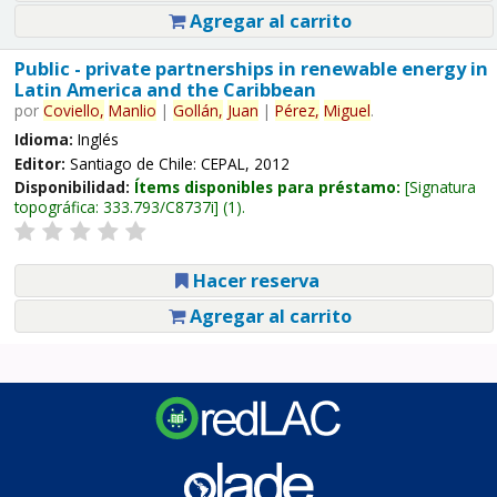
Agregar al carrito
Public - private partnerships in renewable energy in
Latin America and the Caribbean
por
Coviello,
Manlio
|
Gollán,
Juan
|
Pérez,
Miguel
.
Idioma:
Inglés
Editor:
Santiago de Chile: CEPAL, 2012
Disponibilidad:
Ítems disponibles para préstamo:
Signatura
topográfica:
333.793/C8737i
(1).
Hacer reserva
Agregar al carrito