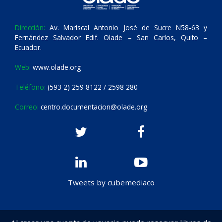
Dirección:
Av. Mariscal Antonio José de Sucre N58-63 y
Fernández Salvador Edif. Olade – San Carlos, Quito –
Ecuador.
Web:
www.olade.org
Teléfono:
(593 2) 259 8122 / 2598 280
Correo:
centro.documentacion@olade.org
Tweets by cubemediaco