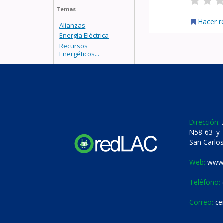
Temas
Hacer r
Alianzas
Energía Eléctrica
Recursos
Energéticos...
Dirección:
A
N58-63 y 
San Carlos
Web:
www.
Teléfono:
Correo:
ce