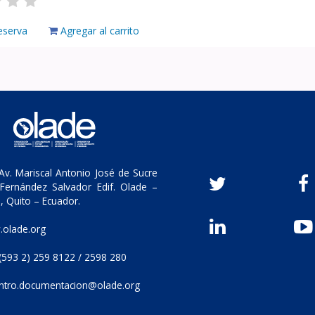
eserva
Agregar al carrito
v. Mariscal Antonio José de Sucre
Fernández Salvador Edif. Olade –
, Quito – Ecuador.
olade.org
(593 2) 259 8122 / 2598 280
ntro.documentacion@olade.org