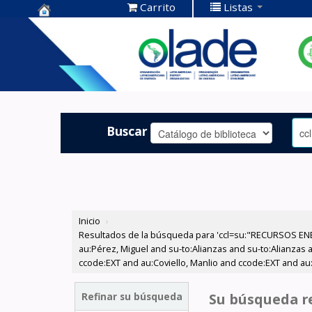
Carrito
Listas
Centro de
Documentación
OLADE -
Buscar
Inicio
›
Resultados de la búsqueda para 'ccl=su:"RECURSOS ENE
au:Pérez, Miguel and su-to:Alianzas and su-to:Alianzas
ccode:EXT and au:Coviello, Manlio and ccode:EXT and au:
Refinar su búsqueda
Su búsqueda re