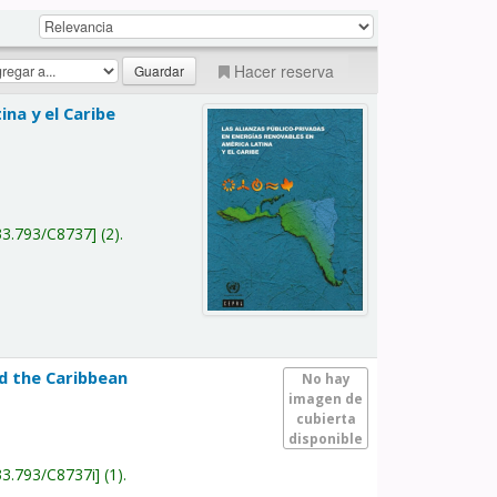
Hacer reserva
na y el Caribe
a
33.793/C8737
(2).
nd the Caribbean
No hay
imagen de
cubierta
disponible
33.793/C8737i
(1).