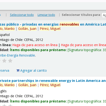
|
Seleccionar todo
Limpiar todo
|
Seleccionar títulos para:
o
nzas público - privadas en energías
renovables
en América Lati
lo,
Manlio
|
Gollán,
Juan
|
Pérez,
Miguel
.
spañol
ntiago de Chile: CEPAL, 2012
n línea:
Haga clic para acceso en línea
|
Haga clic para acceso en líne
lidad:
Ítems disponibles para préstamo:
Signatura topográfica:
3
ribe-Energía Renovable
.
eserva
Agregar al carrito
 private partnerships in renewable energy in Latin America a
lo,
Manlio
|
Gollán,
Juan
|
Pérez,
Miguel
.
nglés
ntiago de Chile: CEPAL, 2012
lidad:
Ítems disponibles para préstamo:
Signatura topográfica:
3