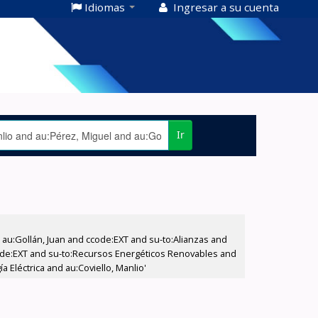
Idiomas
Ingresar a su cuenta
Ir
u:Gollán, Juan and ccode:EXT and su-to:Alianzas and
ccode:EXT and su-to:Recursos Energéticos Renovables and
Eléctrica and au:Coviello, Manlio'