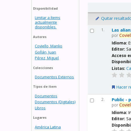
Disponibilidad
Limitar a ítems
Quitar resaltad
actualmente
disponibles.
1.
Las alia
por
Coviel
Autores
Idioma:
E
Coviello, Manlio
Editor:
Sa
Gollán, Juan
Acceso e
Pérez, Miguel
Disponibi
Listas:
Ca
Colecciones
Documentos Externos
Hacer r
Tipos de ítem
Documentos
2.
Public -
Documentos (Digitales)
por
Coviel
Libros
Idioma:
I
Lugares
Editor:
Sa
Disponibi
América Latina