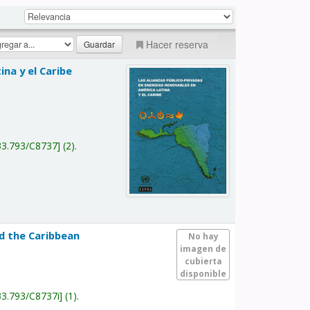
Hacer reserva
na y el Caribe
a
33.793/C8737
(2).
nd the Caribbean
No hay
imagen de
cubierta
disponible
33.793/C8737i
(1).