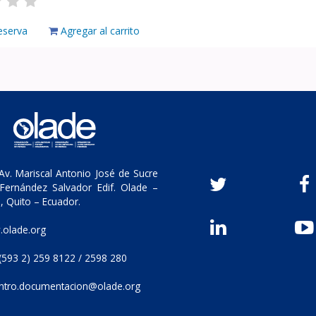
eserva
Agregar al carrito
v. Mariscal Antonio José de Sucre
Fernández Salvador Edif. Olade –
, Quito – Ecuador.
olade.org
(593 2) 259 8122 / 2598 280
ntro.documentacion@olade.org