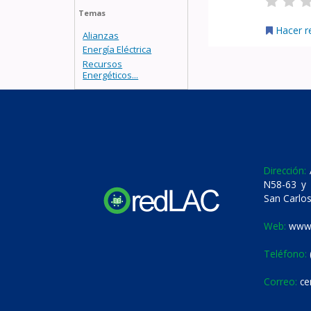
Temas
Hacer r
Alianzas
Energía Eléctrica
Recursos
Energéticos...
Dirección:
A
N58-63 y 
San Carlos
Web:
www.
Teléfono:
Correo:
ce