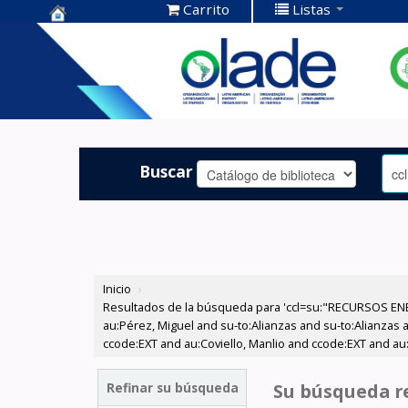
Carrito
Listas
Centro de
Documentación
OLADE -
Buscar
Inicio
›
Resultados de la búsqueda para 'ccl=su:"RECURSOS ENE
au:Pérez, Miguel and su-to:Alianzas and su-to:Alianzas
ccode:EXT and au:Coviello, Manlio and ccode:EXT and au:
Refinar su búsqueda
Su búsqueda re