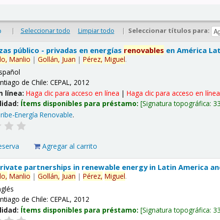
|
Seleccionar todo
Limpiar todo
|
Seleccionar títulos para:
o
nzas público - privadas en energías
renovables
en América Lati
lo,
Manlio
|
Gollán,
Juan
|
Pérez,
Miguel
.
spañol
ntiago de Chile: CEPAL, 2012
n línea:
Haga clic para acceso en línea
|
Haga clic para acceso en líne
lidad:
Ítems disponibles para préstamo:
Signatura topográfica:
3
ribe-Energía Renovable
.
eserva
Agregar al carrito
 private partnerships in renewable energy in Latin America a
lo,
Manlio
|
Gollán,
Juan
|
Pérez,
Miguel
.
nglés
ntiago de Chile: CEPAL, 2012
lidad:
Ítems disponibles para préstamo:
Signatura topográfica:
3