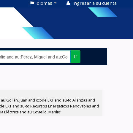
Idiomas
Ingresar a su cuenta
Ir
u:Gollán, Juan and ccode:EXT and su-to:Alianzas and
ccode:EXT and su-to:Recursos Energéticos Renovables and
Eléctrica and au:Coviello, Manlio'