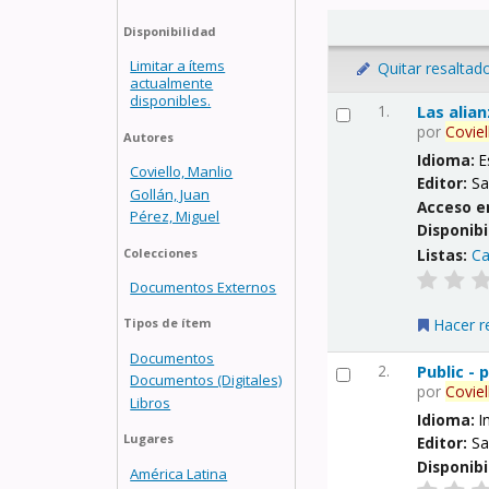
Disponibilidad
Limitar a ítems
Quitar resaltad
actualmente
disponibles.
1.
Las alia
por
Coviel
Autores
Idioma:
E
Coviello, Manlio
Editor:
Sa
Gollán, Juan
Acceso e
Pérez, Miguel
Disponibi
Listas:
Ca
Colecciones
Documentos Externos
Hacer r
Tipos de ítem
Documentos
2.
Public -
Documentos (Digitales)
por
Coviel
Libros
Idioma:
I
Lugares
Editor:
Sa
Disponibi
América Latina