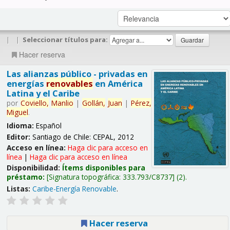
|
|
Seleccionar títulos para:
Hacer reserva
Las alianzas público - privadas en
energías
renovables
en América
Latina y el Caribe
por
Coviello,
Manlio
|
Gollán,
Juan
|
Pérez,
Miguel
.
Idioma:
Español
Editor:
Santiago de Chile: CEPAL, 2012
Acceso en línea:
Haga clic para acceso en
línea
|
Haga clic para acceso en línea
Disponibilidad:
Ítems disponibles para
préstamo:
Signatura topográfica:
333.793/C8737
(2).
Listas:
Caribe-Energía Renovable
.
Hacer reserva