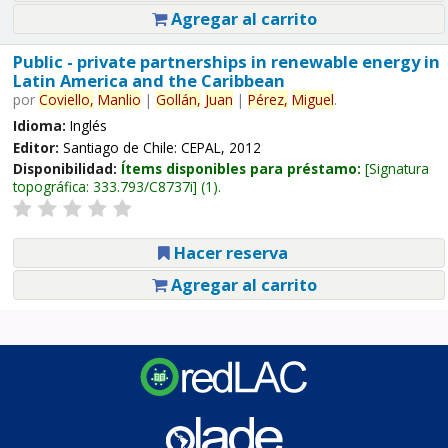
Agregar al carrito
Public - private partnerships in renewable energy in
Latin America and the Caribbean
por
Coviello,
Manlio
|
Gollán,
Juan
|
Pérez,
Miguel
.
Idioma:
Inglés
Editor:
Santiago de Chile: CEPAL, 2012
Disponibilidad:
Ítems disponibles para préstamo:
Signatura
topográfica:
333.793/C8737i
(1).
Hacer reserva
Agregar al carrito