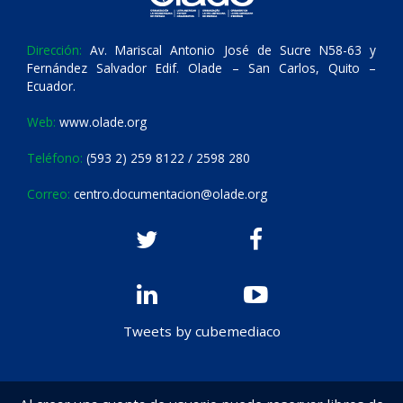
Dirección:
Av. Mariscal Antonio José de Sucre N58-63 y
Fernández Salvador Edif. Olade – San Carlos, Quito –
Ecuador.
Web:
www.olade.org
Teléfono:
(593 2) 259 8122 / 2598 280
Correo:
centro.documentacion@olade.org
Tweets by cubemediaco