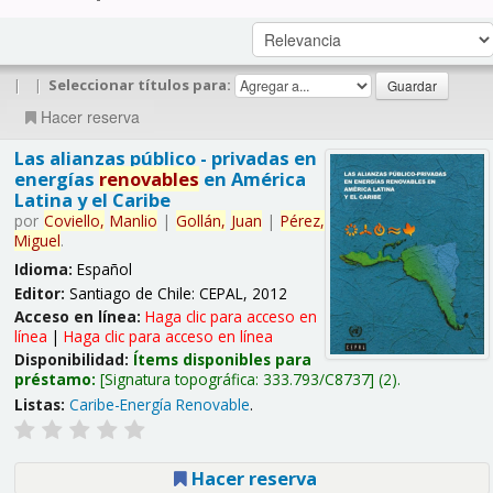
|
|
Seleccionar títulos para:
Hacer reserva
Las alianzas público - privadas en
energías
renovables
en América
Latina y el Caribe
por
Coviello,
Manlio
|
Gollán,
Juan
|
Pérez,
Miguel
.
Idioma:
Español
Editor:
Santiago de Chile: CEPAL, 2012
Acceso en línea:
Haga clic para acceso en
línea
|
Haga clic para acceso en línea
Disponibilidad:
Ítems disponibles para
préstamo:
Signatura topográfica:
333.793/C8737
(2).
Listas:
Caribe-Energía Renovable
.
Hacer reserva