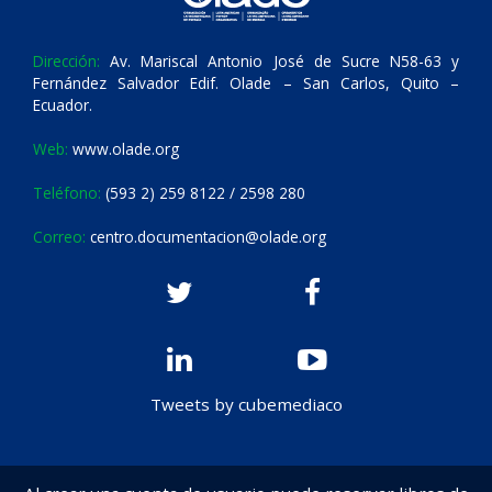
Dirección:
Av. Mariscal Antonio José de Sucre N58-63 y
Fernández Salvador Edif. Olade – San Carlos, Quito –
Ecuador.
Web:
www.olade.org
Teléfono:
(593 2) 259 8122 / 2598 280
Correo:
centro.documentacion@olade.org
Tweets by cubemediaco