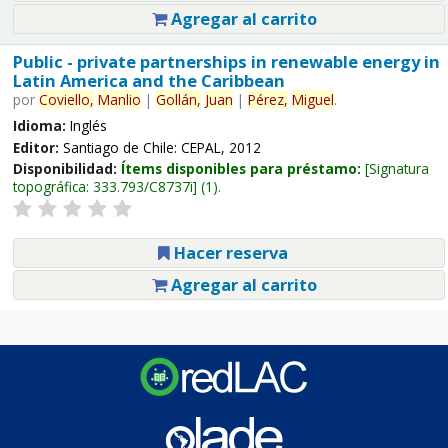
Agregar al carrito
Public - private partnerships in renewable energy in
Latin America and the Caribbean
por
Coviello,
Manlio
|
Gollán,
Juan
|
Pérez,
Miguel
.
Idioma:
Inglés
Editor:
Santiago de Chile: CEPAL, 2012
Disponibilidad:
Ítems disponibles para préstamo:
Signatura
topográfica:
333.793/C8737i
(1).
Hacer reserva
Agregar al carrito