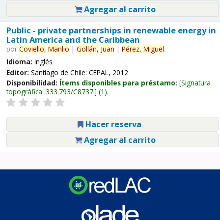
Agregar al carrito
Public - private partnerships in renewable energy in
Latin America and the Caribbean
por
Coviello,
Manlio
|
Gollán,
Juan
|
Pérez,
Miguel
.
Idioma:
Inglés
Editor:
Santiago de Chile: CEPAL, 2012
Disponibilidad:
Ítems disponibles para préstamo:
Signatura
topográfica:
333.793/C8737i
(1).
Hacer reserva
Agregar al carrito