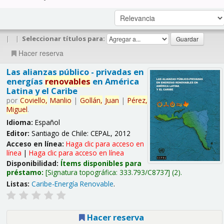
|
|
Seleccionar títulos para:
Hacer reserva
Las alianzas público - privadas en
energías
renovables
en América
Latina y el Caribe
por
Coviello,
Manlio
|
Gollán,
Juan
|
Pérez,
Miguel
.
Idioma:
Español
Editor:
Santiago de Chile: CEPAL, 2012
Acceso en línea:
Haga clic para acceso en
línea
|
Haga clic para acceso en línea
Disponibilidad:
Ítems disponibles para
préstamo:
Signatura topográfica:
333.793/C8737
(2).
Listas:
Caribe-Energía Renovable
.
Hacer reserva