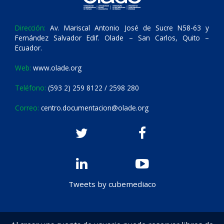
Dirección:
Av. Mariscal Antonio José de Sucre N58-63 y
Fernández Salvador Edif. Olade – San Carlos, Quito –
Ecuador.
Web:
www.olade.org
Teléfono:
(593 2) 259 8122 / 2598 280
Correo:
centro.documentacion@olade.org
Tweets by cubemediaco