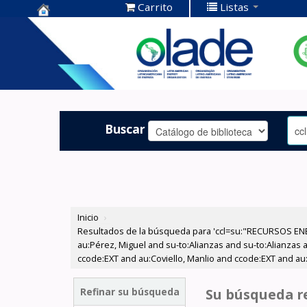
Carrito
Listas
Centro de
Documentación
OLADE -
Buscar
Inicio
›
Resultados de la búsqueda para 'ccl=su:"RECURSOS ENE
au:Pérez, Miguel and su-to:Alianzas and su-to:Alianzas
ccode:EXT and au:Coviello, Manlio and ccode:EXT and au:
Refinar su búsqueda
Su búsqueda re