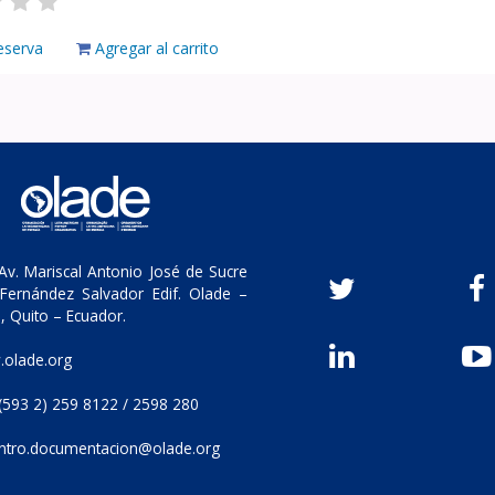
eserva
Agregar al carrito
v. Mariscal Antonio José de Sucre
Fernández Salvador Edif. Olade –
, Quito – Ecuador.
olade.org
(593 2) 259 8122 / 2598 280
ntro.documentacion@olade.org