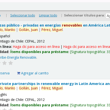
|
Seleccionar todo
Limpiar todo
|
Seleccionar títulos para:
o
nzas público - privadas en energías
renovables
en América Lati
lo,
Manlio
|
Gollán,
Juan
|
Pérez,
Miguel
.
spañol
ntiago de Chile: CEPAL, 2012
n línea:
Haga clic para acceso en línea
|
Haga clic para acceso en líne
lidad:
Ítems disponibles para préstamo:
Signatura topográfica:
3
ribe-Energía Renovable
.
eserva
Agregar al carrito
 private partnerships in renewable energy in Latin America a
lo,
Manlio
|
Gollán,
Juan
|
Pérez,
Miguel
.
nglés
ntiago de Chile: CEPAL, 2012
lidad:
Ítems disponibles para préstamo:
Signatura topográfica:
3