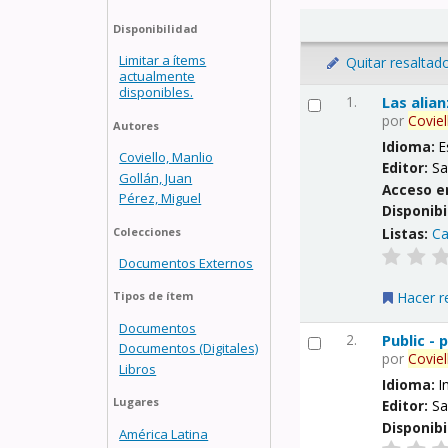
Disponibilidad
Limitar a ítems
Quitar resaltad
actualmente
disponibles.
1.
Las alia
por
Coviel
Autores
Idioma:
E
Coviello, Manlio
Editor:
Sa
Gollán, Juan
Acceso e
Pérez, Miguel
Disponibi
Listas:
Ca
Colecciones
Documentos Externos
Hacer r
Tipos de ítem
Documentos
2.
Public -
Documentos (Digitales)
por
Coviel
Libros
Idioma:
I
Lugares
Editor:
Sa
Disponibi
América Latina