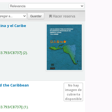
Hacer reserva
na y el Caribe
a
33.793/C8737
(2).
nd the Caribbean
No hay
imagen de
cubierta
disponible
33.793/C8737i
(1).