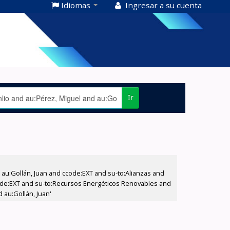
Idiomas
Ingresar a su cuenta
Ir
u:Gollán, Juan and ccode:EXT and su-to:Alianzas and
ccode:EXT and su-to:Recursos Energéticos Renovables and
 au:Gollán, Juan'