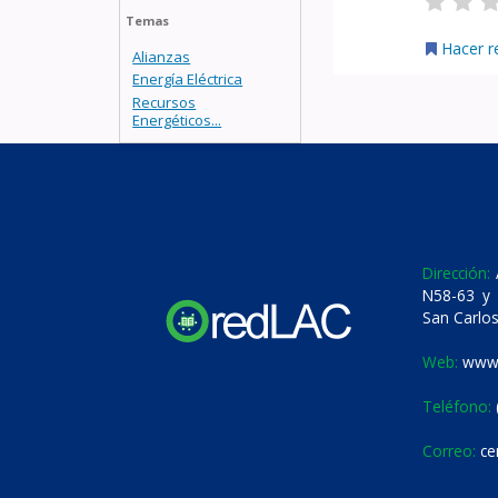
Temas
Hacer r
Alianzas
Energía Eléctrica
Recursos
Energéticos...
Dirección:
A
N58-63 y 
San Carlos
Web:
www.
Teléfono:
Correo:
ce