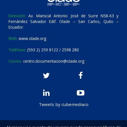
Dirección:
Av. Mariscal Antonio José de Sucre N58-63 y
Fernández Salvador Edif. Olade – San Carlos, Quito –
Ecuador.
Web:
www.olade.org
Teléfono:
(593 2) 259 8122 / 2598 280
Correo:
centro.documentacion@olade.org
Tweets by cubemediaco