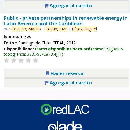
Agregar al carrito
Public - private partnerships in renewable energy in
Latin America and the Caribbean
por
Coviello,
Manlio
|
Gollán,
Juan
|
Pérez,
Miguel
.
Idioma:
Inglés
Editor:
Santiago de Chile: CEPAL, 2012
Disponibilidad:
Ítems disponibles para préstamo:
Signatura
topográfica:
333.793/C8737i
(1).
Hacer reserva
Agregar al carrito