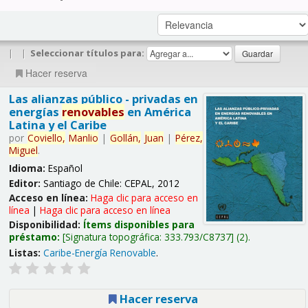
|
|
Seleccionar títulos para:
Hacer reserva
Las alianzas público - privadas en
energías
renovables
en América
Latina y el Caribe
por
Coviello,
Manlio
|
Gollán,
Juan
|
Pérez,
Miguel
.
Idioma:
Español
Editor:
Santiago de Chile: CEPAL, 2012
Acceso en línea:
Haga clic para acceso en
línea
|
Haga clic para acceso en línea
Disponibilidad:
Ítems disponibles para
préstamo:
Signatura topográfica:
333.793/C8737
(2).
Listas:
Caribe-Energía Renovable
.
Hacer reserva