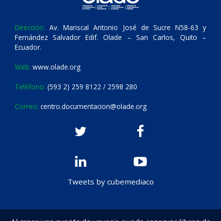
Dirección:
Av. Mariscal Antonio José de Sucre N58-63 y
Fernández Salvador Edif. Olade – San Carlos, Quito –
Ecuador.
Web:
www.olade.org
Teléfono:
(593 2) 259 8122 / 2598 280
Correo:
centro.documentacion@olade.org
Tweets by cubemediaco