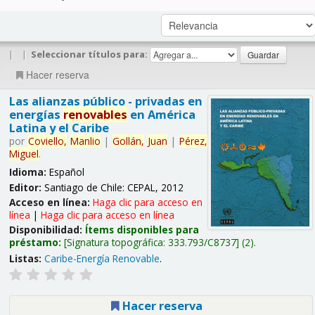
|
|
Seleccionar títulos para:
Hacer reserva
Las alianzas público - privadas en
energías
renovables
en América
Latina y el Caribe
por
Coviello,
Manlio
|
Gollán,
Juan
|
Pérez,
Miguel
.
Idioma:
Español
Editor:
Santiago de Chile: CEPAL, 2012
Acceso en línea:
Haga clic para acceso en
línea
|
Haga clic para acceso en línea
Disponibilidad:
Ítems disponibles para
préstamo:
Signatura topográfica:
333.793/C8737
(2).
Listas:
Caribe-Energía Renovable
.
Hacer reserva