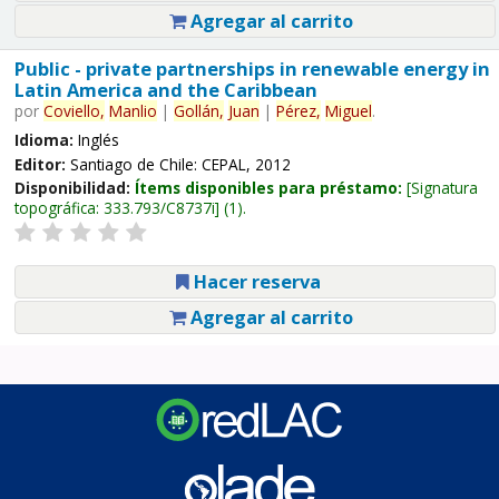
Agregar al carrito
Public - private partnerships in renewable energy in
Latin America and the Caribbean
por
Coviello,
Manlio
|
Gollán,
Juan
|
Pérez,
Miguel
.
Idioma:
Inglés
Editor:
Santiago de Chile: CEPAL, 2012
Disponibilidad:
Ítems disponibles para préstamo:
Signatura
topográfica:
333.793/C8737i
(1).
Hacer reserva
Agregar al carrito