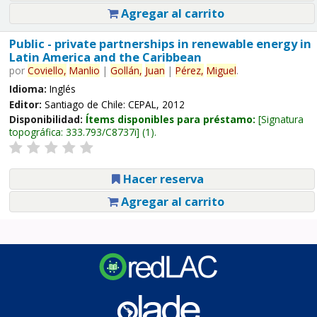
Agregar al carrito
Public - private partnerships in renewable energy in
Latin America and the Caribbean
por
Coviello,
Manlio
|
Gollán,
Juan
|
Pérez,
Miguel
.
Idioma:
Inglés
Editor:
Santiago de Chile: CEPAL, 2012
Disponibilidad:
Ítems disponibles para préstamo:
Signatura
topográfica:
333.793/C8737i
(1).
Hacer reserva
Agregar al carrito