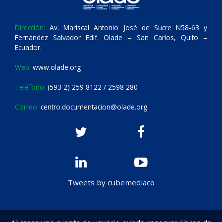
Dirección:
Av. Mariscal Antonio José de Sucre N58-63 y
Fernández Salvador Edif. Olade – San Carlos, Quito –
Ecuador.
Web:
www.olade.org
Teléfono:
(593 2) 259 8122 / 2598 280
Correo:
centro.documentacion@olade.org
Tweets by cubemediaco