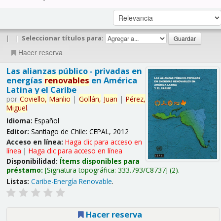
|
|
Seleccionar títulos para:
Hacer reserva
Las alianzas público - privadas en
energías
renovables
en América
Latina y el Caribe
por
Coviello,
Manlio
|
Gollán,
Juan
|
Pérez,
Miguel
.
Idioma:
Español
Editor:
Santiago de Chile: CEPAL, 2012
Acceso en línea:
Haga clic para acceso en
línea
|
Haga clic para acceso en línea
Disponibilidad:
Ítems disponibles para
préstamo:
Signatura topográfica:
333.793/C8737
(2).
Listas:
Caribe-Energía Renovable
.
Hacer reserva