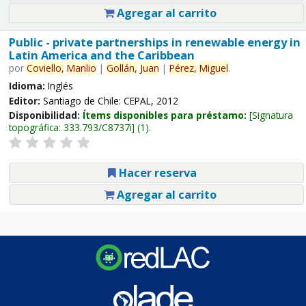
Agregar al carrito
Public - private partnerships in renewable energy in
Latin America and the Caribbean
por
Coviello,
Manlio
|
Gollán,
Juan
|
Pérez,
Miguel
.
Idioma:
Inglés
Editor:
Santiago de Chile: CEPAL, 2012
Disponibilidad:
Ítems disponibles para préstamo:
Signatura
topográfica:
333.793/C8737i
(1).
Hacer reserva
Agregar al carrito