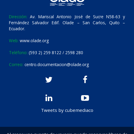
Dirección:
Av. Mariscal Antonio José de Sucre N58-63 y
Fernández Salvador Edif. Olade – San Carlos, Quito –
Ecuador.
Web:
www.olade.org
Teléfono:
(593 2) 259 8122 / 2598 280
Correo:
centro.documentacion@olade.org
Tweets by cubemediaco