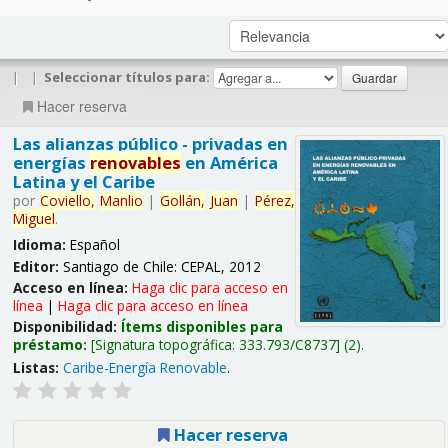
|
|
Seleccionar títulos para:
Hacer reserva
Las alianzas público - privadas en
energías
renovables
en América
Latina y el Caribe
por
Coviello,
Manlio
|
Gollán,
Juan
|
Pérez,
Miguel
.
Idioma:
Español
Editor:
Santiago de Chile: CEPAL, 2012
Acceso en línea:
Haga clic para acceso en
línea
|
Haga clic para acceso en línea
Disponibilidad:
Ítems disponibles para
préstamo:
Signatura topográfica:
333.793/C8737
(2).
Listas:
Caribe-Energía Renovable
.
Hacer reserva