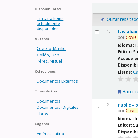
Disponibilidad
Limitar a ítems
Quitar resaltad
actualmente
disponibles.
1.
Las alia
por
Coviel
Autores
Idioma:
E
Coviello, Manlio
Editor:
Sa
Gollán, Juan
Acceso e
Pérez, Miguel
Disponibi
Listas:
Ca
Colecciones
Documentos Externos
Hacer r
Tipos de ítem
Documentos
2.
Public -
Documentos (Digitales)
por
Coviel
Libros
Idioma:
I
Lugares
Editor:
Sa
Disponibi
América Latina