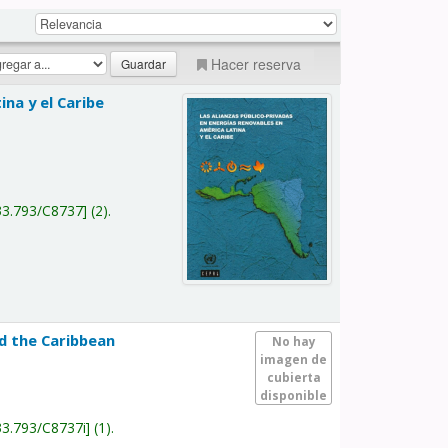
Hacer reserva
na y el Caribe
a
33.793/C8737
(2).
nd the Caribbean
No hay
imagen de
cubierta
disponible
33.793/C8737i
(1).