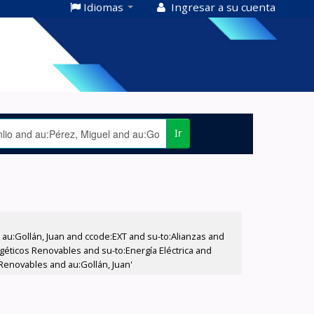
Idiomas
Ingresar a su cuenta
Ir
u:Gollán, Juan and ccode:EXT and su-to:Alianzas and
rgéticos Renovables and su-to:Energía Eléctrica and
Renovables and au:Gollán, Juan'