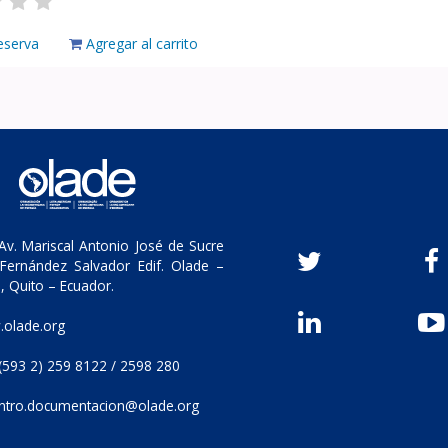
eserva
Agregar al carrito
v. Mariscal Antonio José de Sucre
Fernández Salvador Edif. Olade –
, Quito – Ecuador.
olade.org
(593 2) 259 8122 / 2598 280
ntro.documentacion@olade.org