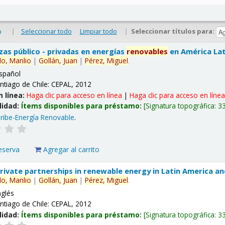
|
Seleccionar todo
Limpiar todo
|
Seleccionar títulos para:
o
nzas público - privadas en energías
renovables
en América Lati
lo,
Manlio
|
Gollán,
Juan
|
Pérez,
Miguel
.
spañol
ntiago de Chile: CEPAL, 2012
n línea:
Haga clic para acceso en línea
|
Haga clic para acceso en líne
lidad:
Ítems disponibles para préstamo:
Signatura topográfica:
3
ribe-Energía Renovable
.
eserva
Agregar al carrito
 private partnerships in renewable energy in Latin America a
lo,
Manlio
|
Gollán,
Juan
|
Pérez,
Miguel
.
nglés
ntiago de Chile: CEPAL, 2012
lidad:
Ítems disponibles para préstamo:
Signatura topográfica:
3