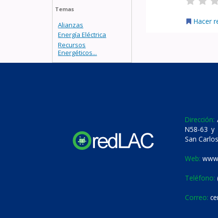
Temas
Hacer r
Alianzas
Energía Eléctrica
Recursos
Energéticos...
Dirección:
A
N58-63 y 
San Carlos
Web:
www.
Teléfono:
Correo:
ce