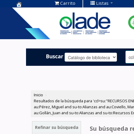
Carrito
Listas
Centro de
Documentación
OLADE -
Buscar
Inicio
›
Resultados de la búsqueda para 'ccl=su:"RECURSOS ENE
au:Pérez, Miguel and su-to:Alianzas and au:Coviello, Ma
au:Gollán, Juan and su-to:Alianzas and su-to:Recursos 
Refinar su búsqueda
Su búsqueda re