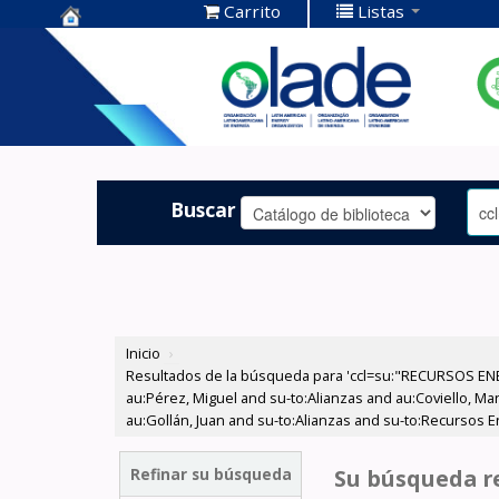
Carrito
Listas
Centro de
Documentación
OLADE -
Buscar
Inicio
›
Resultados de la búsqueda para 'ccl=su:"RECURSOS ENE
au:Pérez, Miguel and su-to:Alianzas and au:Coviello, Ma
au:Gollán, Juan and su-to:Alianzas and su-to:Recursos 
Refinar su búsqueda
Su búsqueda re