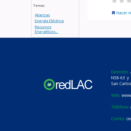
Temas
Hacer r
Alianzas
Energía Eléctrica
Recursos
Energéticos...
Dirección:
A
N58-63 y 
San Carlos
Web:
www.
Teléfono:
Correo:
ce