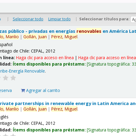
|
Seleccionar todo
Limpiar todo
|
Seleccionar títulos para:
o
nzas público - privadas en energías
renovables
en América Lati
lo,
Manlio
|
Gollán,
Juan
|
Pérez,
Miguel
.
spañol
ntiago de Chile: CEPAL, 2012
n línea:
Haga clic para acceso en línea
|
Haga clic para acceso en líne
lidad:
Ítems disponibles para préstamo:
Signatura topográfica:
3
ribe-Energía Renovable
.
eserva
Agregar al carrito
 private partnerships in renewable energy in Latin America a
lo,
Manlio
|
Gollán,
Juan
|
Pérez,
Miguel
.
nglés
ntiago de Chile: CEPAL, 2012
lidad:
Ítems disponibles para préstamo:
Signatura topográfica:
3