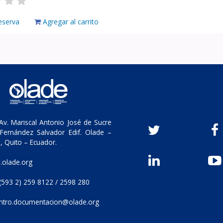
eserva
Agregar al carrito
v. Mariscal Antonio José de Sucre
Fernández Salvador Edif. Olade –
, Quito – Ecuador.
olade.org
(593 2) 259 8122 / 2598 280
ntro.documentacion@olade.org