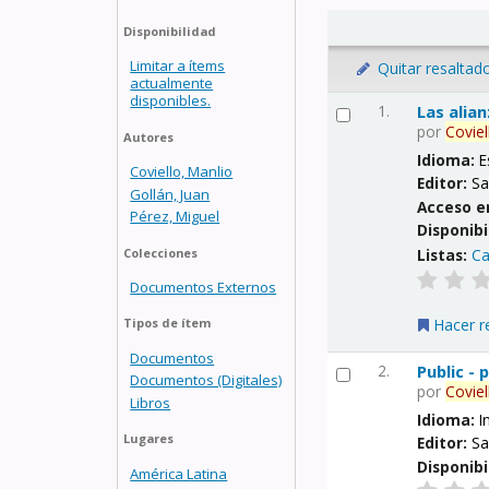
Disponibilidad
Limitar a ítems
Quitar resaltad
actualmente
disponibles.
1.
Las alia
por
Coviel
Autores
Idioma:
E
Coviello, Manlio
Editor:
Sa
Gollán, Juan
Acceso e
Pérez, Miguel
Disponibi
Listas:
Ca
Colecciones
Documentos Externos
Hacer r
Tipos de ítem
Documentos
2.
Public -
Documentos (Digitales)
por
Coviel
Libros
Idioma:
I
Lugares
Editor:
Sa
Disponibi
América Latina