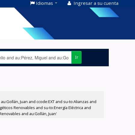
Idiomas
Ingresar a su cuenta
Ir
u:Gollán, Juan and ccode:EXT and su-to:Alianzas and
rgéticos Renovables and su-to:Energía Eléctrica and
Renovables and au:Gollán, Juan'