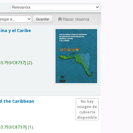
Hacer reserva
na y el Caribe
a
33.793/C8737
(2).
nd the Caribbean
No hay
imagen de
cubierta
disponible
33.793/C8737i
(1).